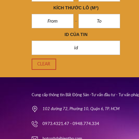
KÍCH THƯỚC LÔ
(M²)
ID CỦA TIN
CLEAR
Cung cấp thông tin Bất Động Sản -Tư vấn đầu tư - Tư vấn pháp
102 đường 72, Phường 10, Quận 6, TP. HCM
0973.4321.47 - 0948.774.334
hotro@daihientho.com