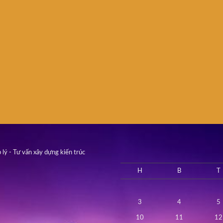
 lý - Tư vấn xây dựng kiến trúc
H
B
T
3
4
5
10
11
12