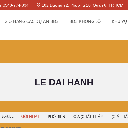
7 0948-774-334
102 Đường 72, Phường 10, Quận 6, TP.HCM
GIỎ HÀNG CÁC DỰ ÁN BĐS
BĐS KHỔNG LỒ
KHU VỰ
LE DAI HANH
Sort by:
MỚI NHẤT
PHỔ BIẾN
GIÁ (CHẤT THẤP)
(GIÁ THẤ