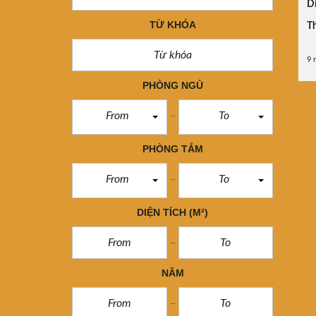
Di
TỪ KHÓA
Th
9 
PHÒNG NGỦ
From
To
PHÒNG TẮM
From
To
DIỆN TÍCH
(M²)
NĂM