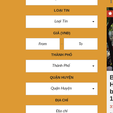
1
LOẠI TIN
Loại Tin
GIÁ
(VNĐ)
THÀNH PHỐ
Thành Phố
B
QUẬN HUYỆN
H
Quận Huyện
b
ĐỊA CHỈ
3