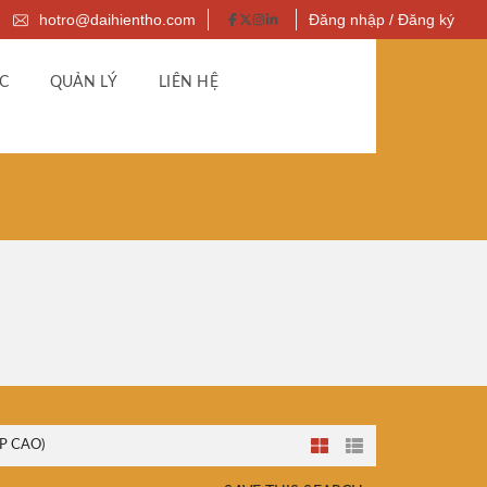
hotro@daihientho.com
Đăng nhập / Đăng ký
C
QUẢN LÝ
LIÊN HỆ
P CAO)