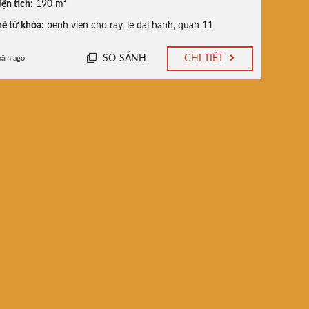
ện tích:
190 m²
ẻ từ khóa:
benh vien cho ray
,
le dai hanh
,
quan 11
SO SÁNH
CHI TIẾT
năm ago