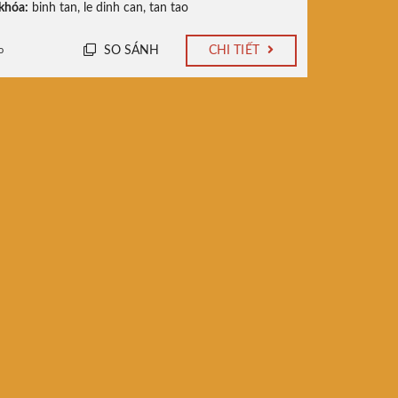
khóa:
binh tan
,
le dinh can
,
tan tao
SO SÁNH
CHI TIẾT
o