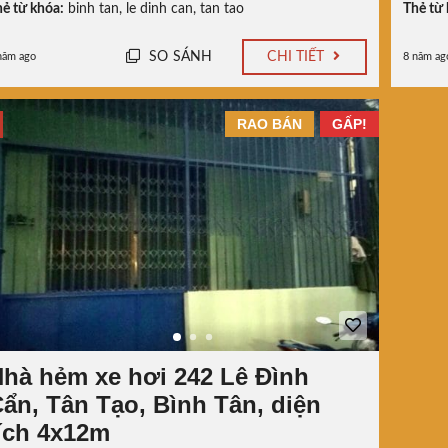
ẻ từ khóa:
binh tan
,
le dinh can
,
tan tao
Thẻ từ 
SO SÁNH
CHI TIẾT
năm ago
8 năm ag
RAO BÁN
GẤP!
hà hẻm xe hơi 242 Lê Đình
ẩn, Tân Tạo, Bình Tân, diện
ích 4x12m