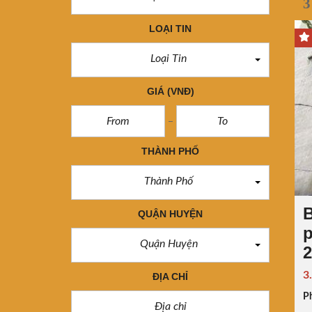
3
LOẠI TIN
Loại Tin
GIÁ
(VNĐ)
THÀNH PHỐ
Thành Phố
B
QUẬN HUYỆN
p
Quận Huyện
2
3
ĐỊA CHỈ
P