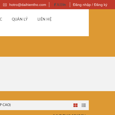
hotro@daihientho.com
Đăng nhập / Đăng ký
C
QUẢN LÝ
LIÊN HỆ
P CAO)