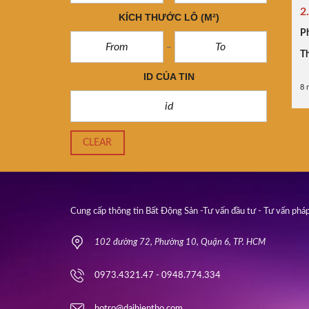
2
KÍCH THƯỚC LÔ
(M²)
P
Th
ID CỦA TIN
8 
CLEAR
Cung cấp thông tin Bất Động Sản -Tư vấn đầu tư - Tư vấn pháp
102 đường 72, Phường 10, Quận 6, TP. HCM
0973.4321.47 - 0948.774.334
hotro@daihientho.com