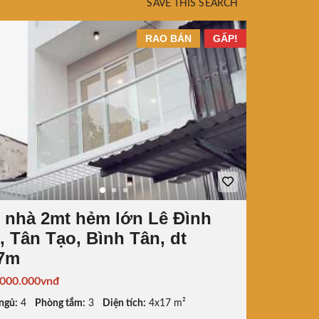
SAVE THIS SEARCH
RAO BÁN
GẤP!
 nhà 2mt hẻm lớn Lê Đình
, Tân Tạo, Bình Tân, dt
7m
.000.000vnđ
ngủ:
4
Phòng tắm:
3
Diện tích:
4x17 m²