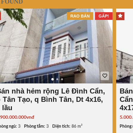
 FOUND
RAO BÁN
GẤP!
án nhà hẻm rộng Lê Đình Cẩn,
Bán
 Tân Tạo, q Bình Tân, Dt 4x16,
Cẩn
 lầu
4x1
.900.000.000vnđ
5.000
hòng ngủ:
3
Phòng tắm:
3
Diện tích:
86 m²
Phòng 