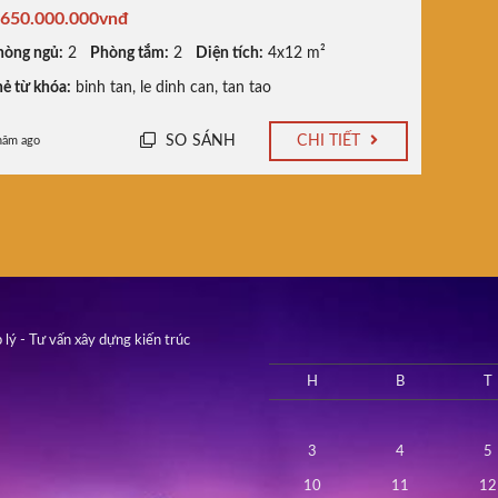
.650.000.000vnđ
hòng ngủ:
2
Phòng tắm:
2
Diện tích:
4x12 m²
ẻ từ khóa:
binh tan
,
le dinh can
,
tan tao
SO SÁNH
CHI TIẾT
năm ago
 lý - Tư vấn xây dựng kiến trúc
H
B
T
3
4
5
10
11
12