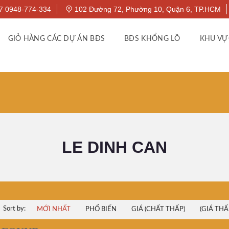
7 0948-774-334
102 Đường 72, Phường 10, Quận 6, TP.HCM
GIỎ HÀNG CÁC DỰ ÁN BĐS
BĐS KHỔNG LỒ
KHU VỰ
LE DINH CAN
Sort by:
MỚI NHẤT
PHỔ BIẾN
GIÁ (CHẤT THẤP)
(GIÁ THẤ