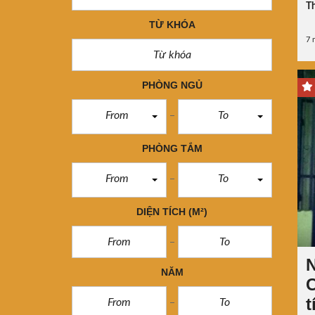
Th
TỪ KHÓA
7 
PHÒNG NGỦ
From
To
PHÒNG TẮM
From
To
DIỆN TÍCH
(M²)
N
NĂM
C
t