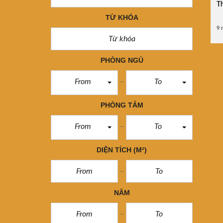
Th
TỪ KHÓA
9 
PHÒNG NGỦ
From
To
PHÒNG TẮM
From
To
DIỆN TÍCH
(M²)
NĂM