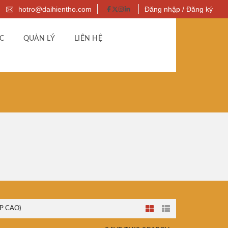
hotro@daihientho.com
Đăng nhập / Đăng ký
C
QUẢN LÝ
LIÊN HỆ
P CAO)