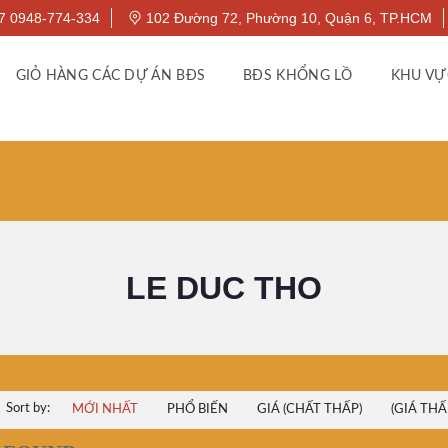
7 0948-774-334
102 Đường 72, Phường 10, Quận 6, TP.HCM
GIỎ HÀNG CÁC DỰ ÁN BĐS
BĐS KHỔNG LỒ
KHU VỰ
LE DUC THO
Sort by:
MỚI NHẤT
PHỔ BIẾN
GIÁ (CHẤT THẤP)
(GIÁ THẤ