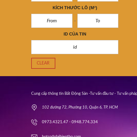
KÍCH THƯỚC LÔ
(M²)
ID CỦA TIN
CLEAR
Cung cấp thông tin Bất Động Sản -Tư vấn đầu tư - Tư vấn pháp
102 đường 72, Phường 10, Quận 6, TP. HCM
0973.4321.47 - 0948.774.334
hotro@daihientho.com