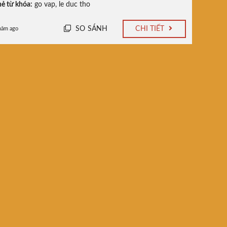
ẻ từ khóa:
go vap
,
le duc tho
SO SÁNH
CHI TIẾT
năm ago