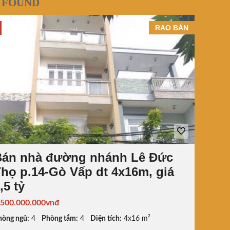
 FOUND
RAO BÁN
Bán nhà đường nhánh Lê Đức
họ p.14-Gò Vấp dt 4x16m, giá
,5 tỷ
.500.000.000vnđ
hòng ngủ:
4
Phòng tắm:
4
Diện tích:
4x16 m²