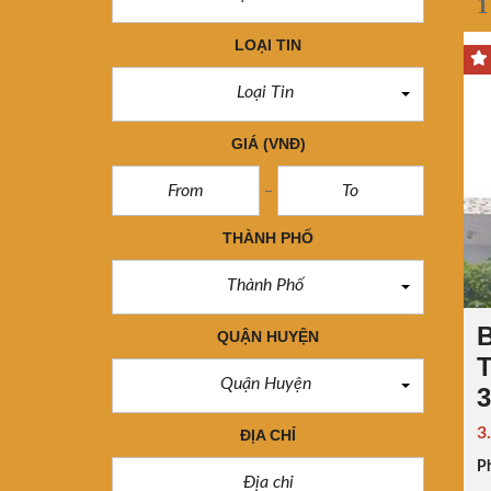
1
LOẠI TIN
Loại Tin
GIÁ
(VNĐ)
THÀNH PHỐ
Thành Phố
QUẬN HUYỆN
T
Quận Huyện
3
3
ĐỊA CHỈ
P