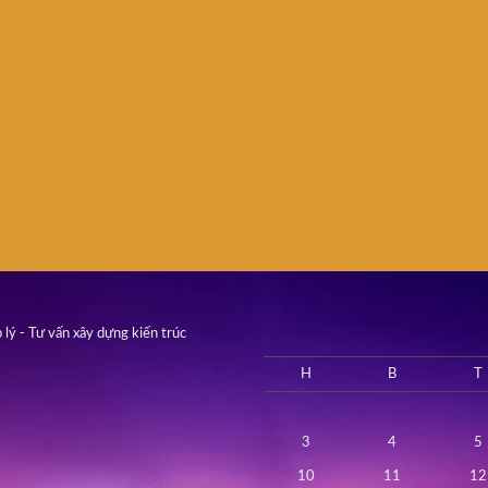
 lý - Tư vấn xây dựng kiến trúc
H
B
T
3
4
5
10
11
12