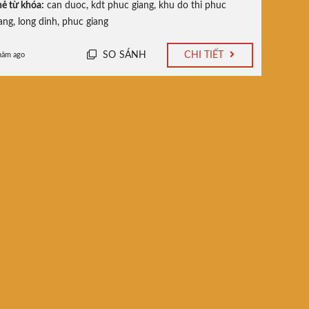
ẻ từ khóa:
can duoc
,
kdt phuc giang
,
khu do thi phuc
ang
,
long dinh
,
phuc giang
SO SÁNH
CHI TIẾT
năm ago