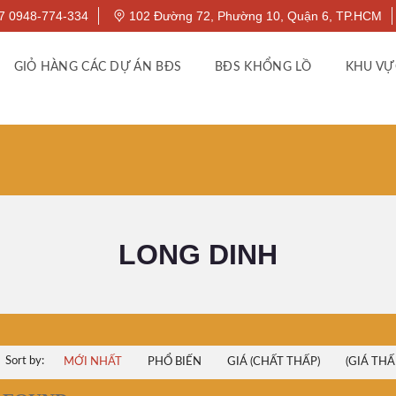
7 0948-774-334
102 Đường 72, Phường 10, Quận 6, TP.HCM
GIỎ HÀNG CÁC DỰ ÁN BĐS
BĐS KHỔNG LỒ
KHU VỰ
LONG DINH
Sort by:
MỚI NHẤT
PHỔ BIẾN
GIÁ (CHẤT THẤP)
(GIÁ THẤ