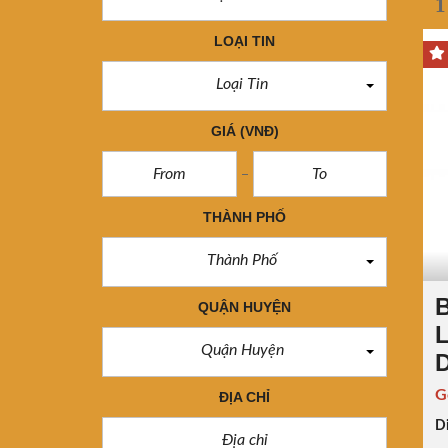
1
LOẠI TIN
Loại Tin
GIÁ
(VNĐ)
THÀNH PHỐ
Thành Phố
B
QUẬN HUYỆN
L
Quận Huyện
G
ĐỊA CHỈ
Di