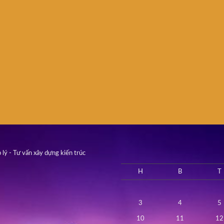
 lý - Tư vấn xây dựng kiến trúc
H
B
T
3
4
5
10
11
12