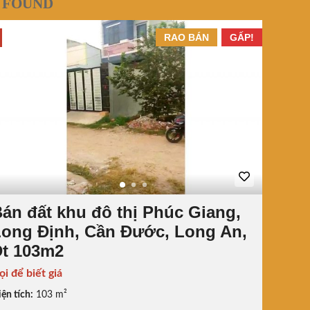
 FOUND
RAO BÁN
GẤP!
án đất khu đô thị Phúc Giang,
ong Định, Cần Đước, Long An,
Dt 103m2
ọi để biết giá
ện tích:
103 m²