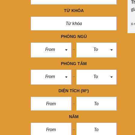
Th
gi
TỪ KHÓA
6 
PHÒNG NGỦ
From
To
PHÒNG TẮM
From
To
DIỆN TÍCH
(M²)
NĂM