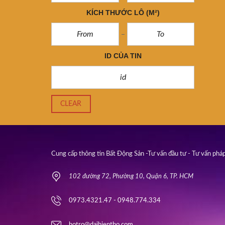
KÍCH THƯỚC LÔ
(M²)
ID CỦA TIN
CLEAR
Cung cấp thông tin Bất Động Sản -Tư vấn đầu tư - Tư vấn pháp
102 đường 72, Phường 10, Quận 6, TP. HCM
0973.4321.47 - 0948.774.334
hotro@daihientho.com