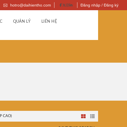
hotro@daihientho.com
Đăng nhập / Đăng ký
C
QUẢN LÝ
LIÊN HỆ
P CAO)