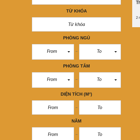
Th
TỪ KHÓA
2 
PHÒNG NGỦ
From
To
PHÒNG TẮM
From
To
DIỆN TÍCH
(M²)
NĂM