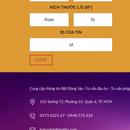
KÍCH THƯỚC LÔ
(M²)
ID CỦA TIN
CLEAR
Cung cấp thông tin Bất Động Sản -Tư vấn đầu tư - Tư vấn pháp
102 đường 72, Phường 10, Quận 6, TP. HCM
0973.4321.47 - 0948.774.334
hotro@daihientho.com