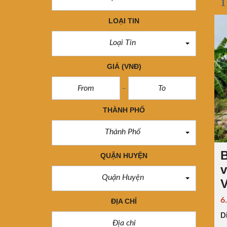
1
LOẠI TIN
Loại Tin
GIÁ
(VNĐ)
THÀNH PHỐ
Thành Phố
B
QUẬN HUYỆN
v
Quận Huyện
V
6
ĐỊA CHỈ
Di