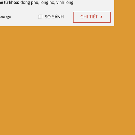
ẻ từ khóa:
dong phu
,
long ho
,
vinh long
SO SÁNH
CHI TIẾT
năm ago