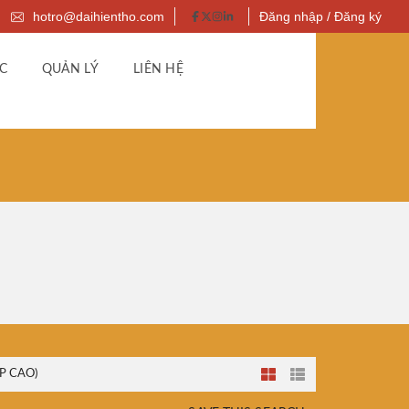
hotro@daihientho.com
Đăng nhập / Đăng ký
C
QUẢN LÝ
LIÊN HỆ
P CAO)