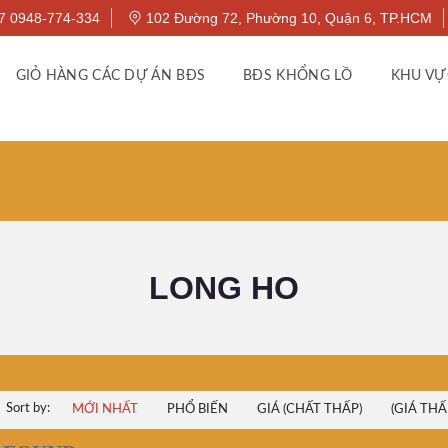
7 0948-774-334
102 Đường 72, Phường 10, Quận 6, TP.HCM
GIỎ HÀNG CÁC DỰ ÁN BĐS
BĐS KHỔNG LỒ
KHU VỰ
LONG HO
Sort by:
MỚI NHẤT
PHỔ BIẾN
GIÁ (CHẤT THẤP)
(GIÁ THẤ