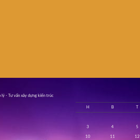
 lý - Tư vấn xây dựng kiến trúc
H
B
T
3
4
5
10
11
12