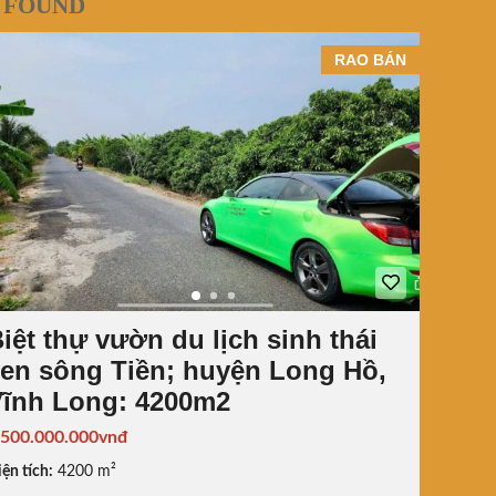
 FOUND
RAO BÁN
iệt thự vườn du lịch sinh thái
en sông Tiền; huyện Long Hồ,
ĩnh Long: 4200m2
.500.000.000vnđ
ện tích:
4200 m²