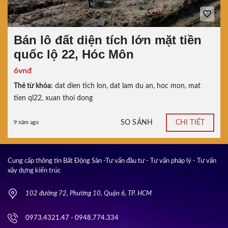
Bán lô đất diện tích lớn mặt tiền
quốc lộ 22, Hóc Môn
6vnđ
Thẻ từ khóa:
dat dien tich lon
,
dat lam du an
,
hoc mon
,
mat
tien ql22
,
xuan thoi dong
SO SÁNH
CHI TIẾT
9 năm ago
Cung cấp thông tin Bất Động Sản -Tư vấn đầu tư - Tư vấn pháp lý - Tư vấn
xây dựng kiến trúc
102 đường 72, Phường 10, Quận 6, TP. HCM
0973.4321.47 - 0948.774.334