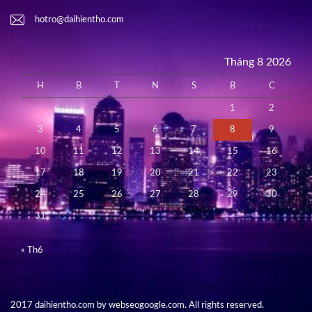
hotro@daihientho.com
Tháng 8 2026
H
B
T
N
S
B
C
1
2
3
4
5
6
7
8
9
10
11
12
13
14
15
16
17
18
19
20
21
22
23
24
25
26
27
28
29
30
31
« Th6
2017 daihientho.com by webseogoogle.com. All rights reserved.