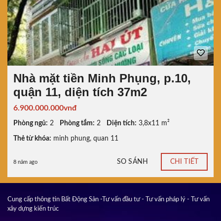
Nhà mặt tiền Minh Phụng, p.10,
quận 11, diện tích 37m2
6.900.000.000vnđ
Phòng ngủ:
2
Phòng tắm:
2
Diện tích:
3,8x11 m²
Thẻ từ khóa:
minh phung
,
quan 11
SO SÁNH
CHI TIẾT
8 năm ago
Cung cấp thông tin Bất Động Sản -Tư vấn đầu tư - Tư vấn pháp lý - Tư vấn
xây dựng kiến trúc