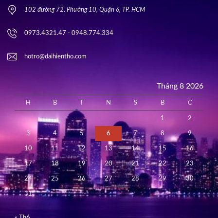
102 đường 72, Phường 10, Quận 6, TP. HCM
0973.4321.47 - 0948.774.334
hotro@daihientho.com
Tháng 8 2026
H
B
T
N
S
B
C
1
2
3
4
5
6
7
8
9
10
11
12
13
14
15
16
17
18
19
20
21
22
23
24
25
26
27
28
29
30
31
« Th6