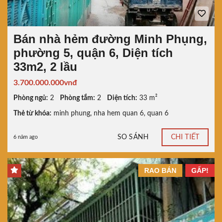
Bán nhà hẻm đường Minh Phụng,
phường 5, quận 6, Diện tích
33m2, 2 lầu
3.700.000.000vnđ
Phòng ngủ:
2
Phòng tắm:
2
Diện tích:
33 m²
Thẻ từ khóa:
minh phung
,
nha hem quan 6
,
quan 6
SO SÁNH
CHI TIẾT
6 năm ago
RAO BÁN
GẤP!