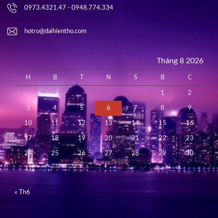
0973.4321.47 - 0948.774.334
hotro@daihientho.com
Tháng 8 2026
H
B
T
N
S
B
C
1
2
3
4
5
6
7
8
9
10
11
12
13
14
15
16
17
18
19
20
21
22
23
24
25
26
27
28
29
30
31
« Th6