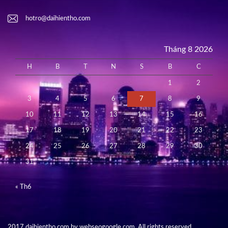
hotro@daihientho.com
Tháng 8 2026
H
B
T
N
S
B
C
1
2
3
4
5
6
7
8
9
10
11
12
13
14
15
16
17
18
19
20
21
22
23
24
25
26
27
28
29
30
31
« Th6
2017 daihientho.com by webseogoogle.com. All rights reserved.