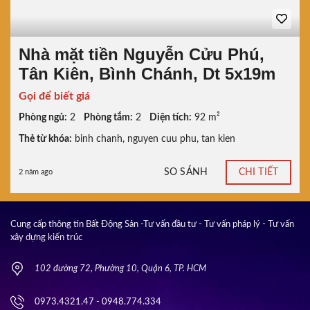
Nhà mặt tiền Nguyễn Cửu Phú,
Tân Kiên, Bình Chánh, Dt 5x19m
Gọi để biết giá
Phòng ngủ:
2
Phòng tắm:
2
Diện tích:
92 m²
Thẻ từ khóa:
binh chanh
,
nguyen cuu phu
,
tan kien
SO SÁNH
CHI TIẾT
2 năm ago
Cung cấp thông tin Bất Động Sản -Tư vấn đầu tư - Tư vấn pháp lý - Tư vấn
xây dựng kiến trúc
102 đường 72, Phường 10, Quận 6, TP. HCM
0973.4321.47 - 0948.774.334