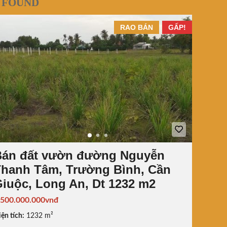
 FOUND
RAO BÁN
GẤP!
Bán đất vườn đường Nguyễn
hanh Tâm, Trường Bình, Cần
iuộc, Long An, Dt 1232 m2
.500.000.000vnđ
ện tích:
1232 m²