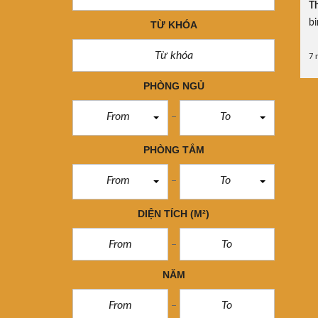
Th
b
TỪ KHÓA
7 
PHÒNG NGỦ
From
To
PHÒNG TẮM
From
To
DIỆN TÍCH
(M²)
NĂM