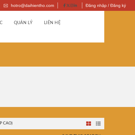
hotro@daihientho.com
Đăng nhập / Đăng ký
C
QUẢN LÝ
LIÊN HỆ
P CAO)