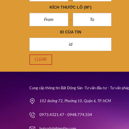
KÍCH THƯỚC LÔ
(M²)
ID CỦA TIN
CLEAR
Cung cấp thông tin Bất Động Sản -Tư vấn đầu tư - Tư vấn pháp
102 đường 72, Phường 10, Quận 6, TP. HCM
0973.4321.47 - 0948.774.334
hotro@daihientho.com