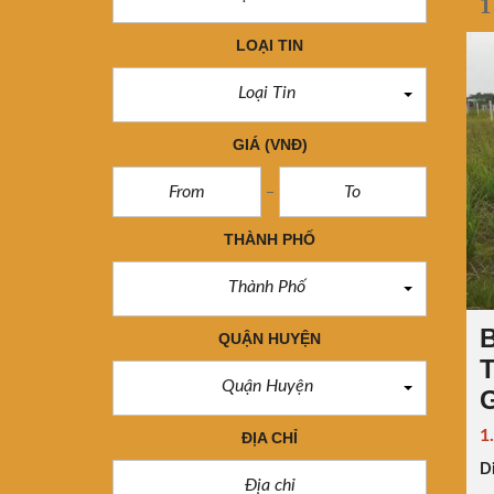
1
LOẠI TIN
Loại Tin
GIÁ
(VNĐ)
THÀNH PHỐ
Thành Phố
QUẬN HUYỆN
T
Quận Huyện
G
1
ĐỊA CHỈ
Di