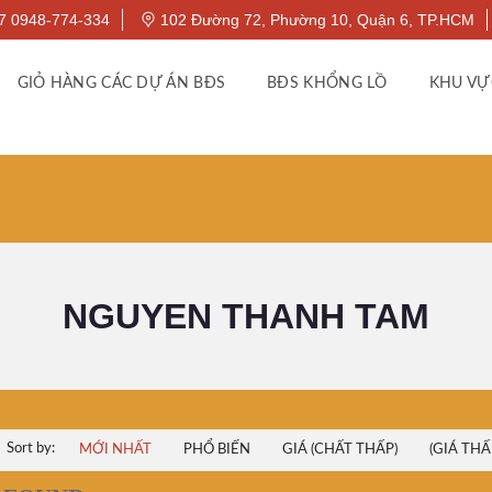
7 0948-774-334
102 Đường 72, Phường 10, Quận 6, TP.HCM
GIỎ HÀNG CÁC DỰ ÁN BĐS
BĐS KHỔNG LỒ
KHU VỰ
NGUYEN THANH TAM
Sort by:
MỚI NHẤT
PHỔ BIẾN
GIÁ (CHẤT THẤP)
(GIÁ THẤ