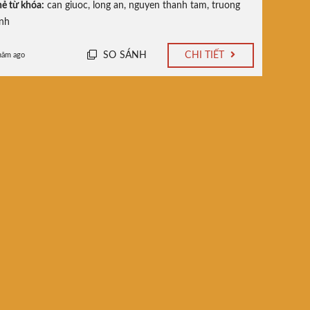
ẻ từ khóa:
can giuoc
,
long an
,
nguyen thanh tam
,
truong
inh
SO SÁNH
CHI TIẾT
năm ago