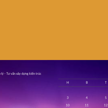
 lý - Tư vấn xây dựng kiến trúc
H
B
T
3
4
5
10
11
12