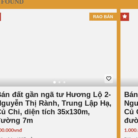
 FOUND
RAO BÁN
án đất gần ngã tư Hương Lộ 2-
Bán
guyễn Thị Rành, Trung Lập Hạ,
Ngu
ủ Chi, diện tích 35x130m,
Củ 
đường 7m
đườ
00.000vnđ
1.000