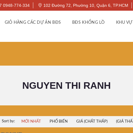
7 0948-774-334
102 Đường 72, Phường 10, Quận 6, TP.HCM
GIỎ HÀNG CÁC DỰ ÁN BĐS
BĐS KHỔNG LỒ
KHU VỰ
NGUYEN THI RANH
Sort by:
MỚI NHẤT
PHỔ BIẾN
GIÁ (CHẤT THẤP)
(GIÁ THẤ