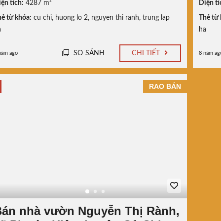
ện tích:
4287 m²
Diện tí
ẻ từ khóa:
cu chi
,
huong lo 2
,
nguyen thi ranh
,
trung lap
Thẻ từ 
a
ha
SO SÁNH
CHI TIẾT
năm ago
8 năm ag
RAO BÁN
án nhà vườn Nguyễn Thị Rành,