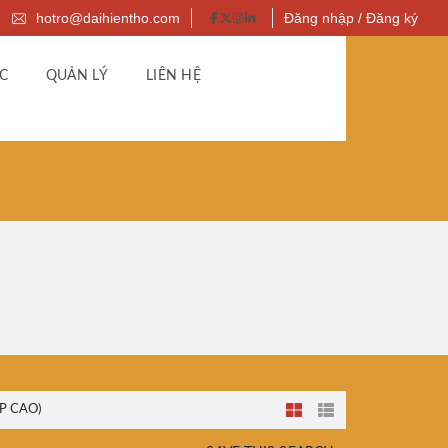
hotro@daihientho.com
Đăng nhập / Đăng ký
C
QUẢN LÝ
LIÊN HỆ
P CAO)