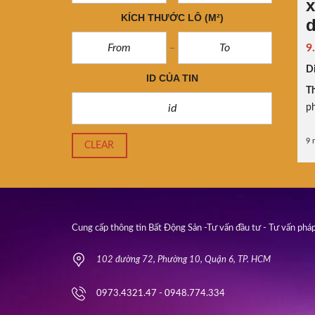
x
KÍCH THƯỚC LÔ
(M²)
d
9
Di
ID CỦA TIN
Th
p
9 
CLEAR
Cung cấp thông tin Bất Động Sản -Tư vấn đầu tư - Tư vấn pháp
102 đường 72, Phường 10, Quận 6, TP. HCM
0973.4321.47 - 0948.774.334