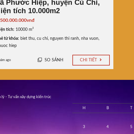
ã Phước Hiệp, huyện Củ Chi,
iện tích 10.000m2
.500.000.000vnđ
ện tích:
10000 m²
ẻ từ khóa:
biet thu
,
cu chi
,
nguyen thi ranh
,
nha vuon
,
huoc hiep
SO SÁNH
CHI TIẾT
năm ago
 lý - Tư vấn xây dựng kiến trúc
H
B
T
3
4
5