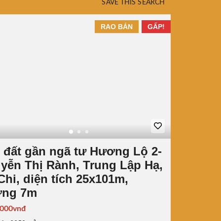
SAVE THIS SEARCH
RAO BÁN
GẤP!
 đất gần ngã tư Hương Lộ 2-
yễn Thị Rành, Trung Lập Hạ,
Chi, diện tích 25x101m,
ng 7m
.000vnđ