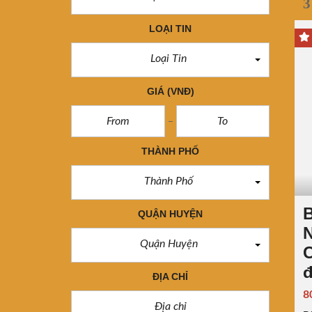
3
LOẠI TIN
Loại Tin
GIÁ
(VNĐ)
THÀNH PHỐ
Thành Phố
B
QUẬN HUYỆN
N
Quận Huyện
C
ĐỊA CHỈ
8