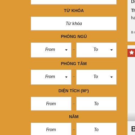
Di
TỪ KHÓA
Th
h
8 
PHÒNG NGỦ
From
To
PHÒNG TẮM
From
To
DIỆN TÍCH
(M²)
NĂM
B