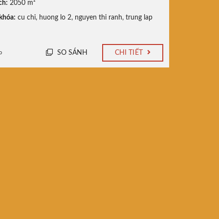
ch:
2050 m²
khóa:
cu chi
,
huong lo 2
,
nguyen thi ranh
,
trung lap
SO SÁNH
CHI TIẾT
o