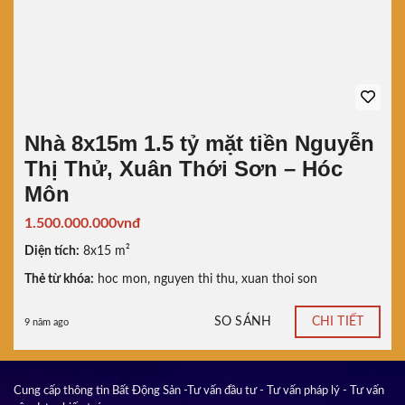
Nhà 8x15m 1.5 tỷ mặt tiền Nguyễn
Thị Thử, Xuân Thới Sơn – Hóc
Môn
1.500.000.000vnđ
Diện tích:
8x15 m²
Thẻ từ khóa:
hoc mon
,
nguyen thi thu
,
xuan thoi son
SO SÁNH
CHI TIẾT
9 năm ago
Cung cấp thông tin Bất Động Sản -Tư vấn đầu tư - Tư vấn pháp lý - Tư vấn