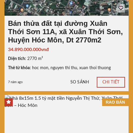
Bán thửa đất tại đường Xuân
Thới Sơn 11A, xã Xuân Thới Sơn,
Huyện Hóc Môn, Dt 2770m2
34.890.000.000vnđ
Diện tích:
2770 m²
Thẻ từ khóa:
hoc mon
,
nguyen thi thu
,
xuan thoi thuong
SO SÁNH
CHI TIẾT
7 năm ago
RAO BÁN