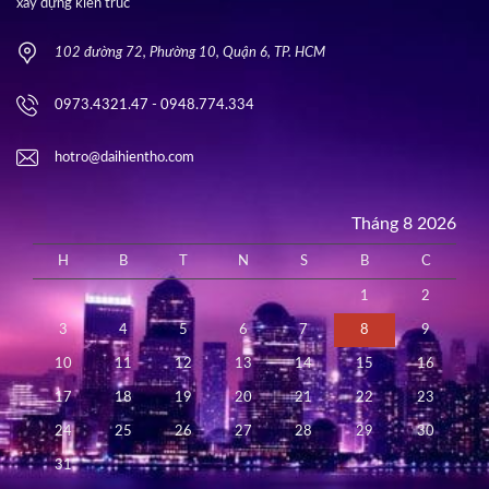
xây dựng kiến trúc
102 đường 72, Phường 10, Quận 6, TP. HCM
0973.4321.47 - 0948.774.334
hotro@daihientho.com
Tháng 8 2026
H
B
T
N
S
B
C
1
2
3
4
5
6
7
8
9
10
11
12
13
14
15
16
17
18
19
20
21
22
23
24
25
26
27
28
29
30
31