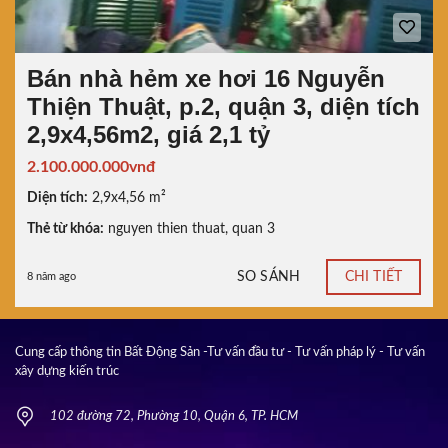
Bán nhà hẻm xe hơi 16 Nguyễn
Thiện Thuật, p.2, quận 3, diện tích
2,9x4,56m2, giá 2,1 tỷ
2.100.000.000vnđ
Diện tích:
2,9x4,56 m²
Thẻ từ khóa:
nguyen thien thuat
,
quan 3
SO SÁNH
CHI TIẾT
8 năm ago
Cung cấp thông tin Bất Động Sản -Tư vấn đầu tư - Tư vấn pháp lý - Tư vấn
xây dựng kiến trúc
102 đường 72, Phường 10, Quận 6, TP. HCM