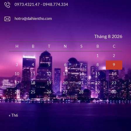
0973.4321.47 - 0948.774.334
hotro@daihientho.com
Tháng 8 2026
H
B
T
N
S
B
C
1
2
3
4
5
6
7
8
9
10
11
12
13
14
15
16
17
18
19
20
21
22
23
24
25
26
27
28
29
30
31
« Th6