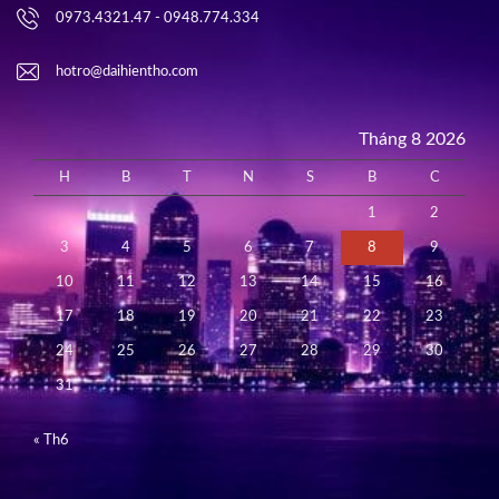
0973.4321.47 - 0948.774.334
hotro@daihientho.com
Tháng 8 2026
H
B
T
N
S
B
C
1
2
3
4
5
6
7
8
9
10
11
12
13
14
15
16
17
18
19
20
21
22
23
24
25
26
27
28
29
30
31
« Th6