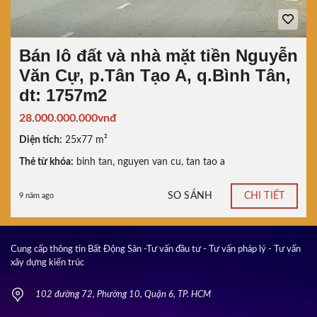
Bán lô đất và nhà mặt tiền Nguyễn
Văn Cự, p.Tân Tạo A, q.Bình Tân,
dt: 1757m2
28.000.000.000vnđ
Diện tích:
25x77 m²
Thẻ từ khóa:
binh tan
,
nguyen van cu
,
tan tao a
SO SÁNH
CHI TIẾT
9 năm ago
Cung cấp thông tin Bất Động Sản -Tư vấn đầu tư - Tư vấn pháp lý - Tư vấn
xây dựng kiến trúc
102 đường 72, Phường 10, Quận 6, TP. HCM