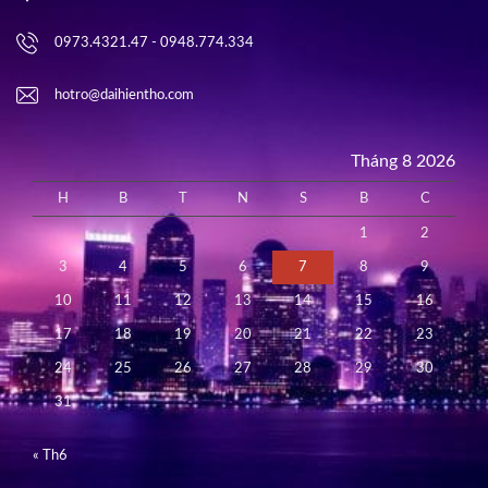
0973.4321.47 - 0948.774.334
hotro@daihientho.com
Tháng 8 2026
H
B
T
N
S
B
C
1
2
3
4
5
6
7
8
9
10
11
12
13
14
15
16
17
18
19
20
21
22
23
24
25
26
27
28
29
30
31
« Th6