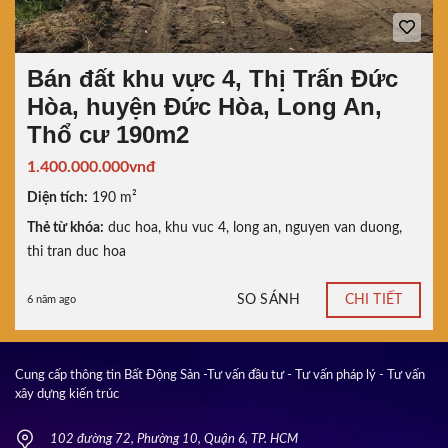
Bán đất khu vực 4, Thị Trấn Đức
Hòa, huyện Đức Hòa, Long An,
Thổ cư 190m2
1.400.000.000vnđ
Diện tích:
190 m²
Thẻ từ khóa:
duc hoa
,
khu vuc 4
,
long an
,
nguyen van duong
,
thi tran duc hoa
SO SÁNH
CHI TIẾT
6 năm ago
Cung cấp thông tin Bất Động Sản -Tư vấn đầu tư - Tư vấn pháp lý - Tư vấn
xây dựng kiến trúc
102 đường 72, Phường 10, Quận 6, TP. HCM