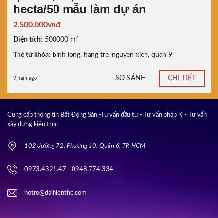
hecta/50 mẫu làm dự án
2.500.000vnđ
Diện tích:
500000 m²
Thẻ từ khóa:
binh long
,
hang tre
,
nguyen xien
,
quan 9
SO SÁNH
CHI TIẾT
9 năm ago
Cung cấp thông tin Bất Động Sản -Tư vấn đầu tư - Tư vấn pháp lý - Tư vấn
xây dựng kiến trúc
102 đường 72, Phường 10, Quận 6, TP. HCM
0973.4321.47 - 0948.774.334
hotro@daihientho.com