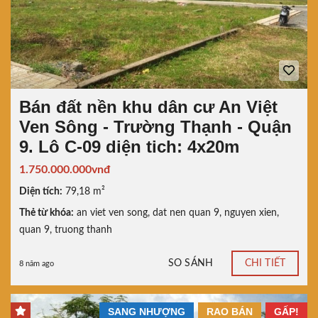
Bán đất nền khu dân cư An Việt
Ven Sông - Trường Thạnh - Quận
9. Lô C-09 diện tich: 4x20m
1.750.000.000vnđ
Diện tích:
79,18 m²
Thẻ từ khóa:
an viet ven song
,
dat nen quan 9
,
nguyen xien
,
quan 9
,
truong thanh
SO SÁNH
CHI TIẾT
8 năm ago
SANG NHƯỢNG
RAO BÁN
GẤP!