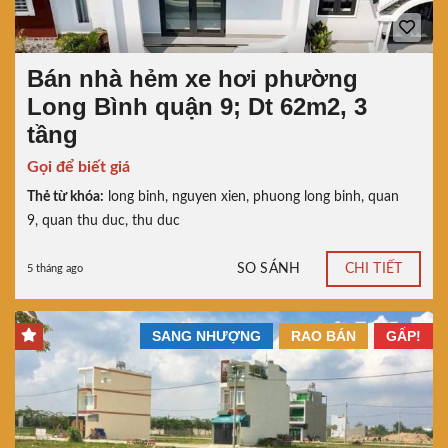
Bán nhà hẻm xe hơi phường
Long Bình quận 9; Dt 62m2, 3
tầng
Gọi để biết giá
Thẻ từ khóa:
long binh
,
nguyen xien
,
phuong long binh
,
quan
9
,
quan thu duc
,
thu duc
SO SÁNH
CHI TIẾT
5 tháng ago
SANG NHƯỢNG
RAO BÁN
GẤP!