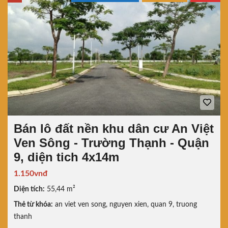
Bán lô đất nền khu dân cư An Việt
Ven Sông - Trường Thạnh - Quận
9, diện tich 4x14m
1.150vnđ
Diện tích:
55,44 m²
Thẻ từ khóa:
an viet ven song
,
nguyen xien
,
quan 9
,
truong
thanh