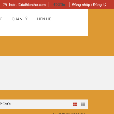
hotro@daihientho.com
Đăng nhập / Đăng ký
C
QUẢN LÝ
LIÊN HỆ
P CAO)