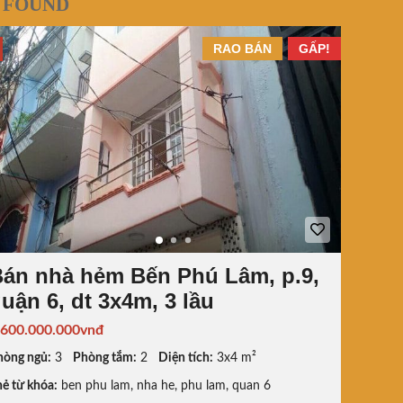
 FOUND
RAO BÁN
GẤP!
án nhà hẻm Bến Phú Lâm, p.9,
uận 6, dt 3x4m, 3 lầu
.600.000.000vnđ
hòng ngủ:
3
Phòng tắm:
2
Diện tích:
3x4 m²
ẻ từ khóa:
ben phu lam
,
nha he
,
phu lam
,
quan 6