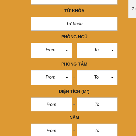
7 
TỪ KHÓA
PHÒNG NGỦ
From
To
PHÒNG TẮM
From
To
DIỆN TÍCH
(M²)
NĂM