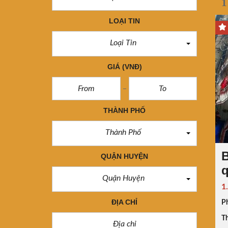
1
LOẠI TIN
Loại Tin
GIÁ
(VNĐ)
THÀNH PHỐ
Thành Phố
B
QUẬN HUYỆN
q
Quận Huyện
1
ĐỊA CHỈ
P
Th