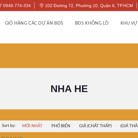
7 0948-774-334
102 Đường 72, Phường 10, Quận 6, TP.HCM
GIỎ HÀNG CÁC DỰ ÁN BĐS
BĐS KHỔNG LỒ
KHU VỰ
NHA HE
Sort by:
MỚI NHẤT
PHỔ BIẾN
GIÁ (CHẤT THẤP)
(GIÁ THẤ