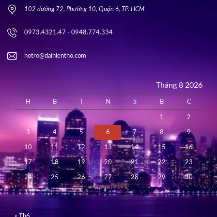
102 đường 72, Phường 10, Quận 6, TP. HCM
0973.4321.47 - 0948.774.334
hotro@daihientho.com
Tháng 8 2026
H
B
T
N
S
B
C
1
2
3
4
5
6
7
8
9
10
11
12
13
14
15
16
17
18
19
20
21
22
23
24
25
26
27
28
29
30
31
« Th6