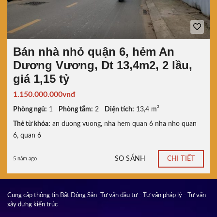
Bán nhà nhỏ quận 6, hẻm An
Dương Vương, Dt 13,4m2, 2 lầu,
giá 1,15 tỷ
1.150.000.000vnđ
Phòng ngủ:
1
Phòng tắm:
2
Diện tích:
13,4 m²
Thẻ từ khóa:
an duong vuong
,
nha hem quan 6 nha nho quan
6
,
quan 6
SO SÁNH
CHI TIẾT
5 năm ago
Cung cấp thông tin Bất Động Sản -Tư vấn đầu tư - Tư vấn pháp lý - Tư vấn
xây dựng kiến trúc