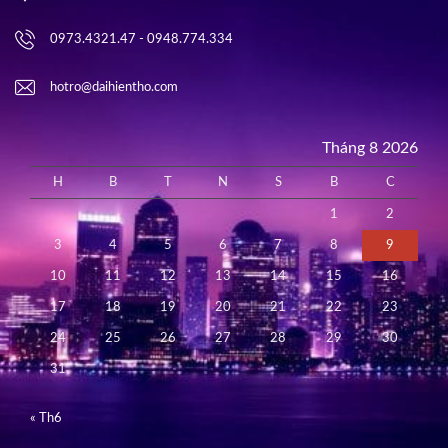
0973.4321.47 - 0948.774.334
hotro@daihientho.com
Tháng 8 2026
H
B
T
N
S
B
C
1
2
3
4
5
6
7
8
9
10
11
12
13
14
15
16
17
18
19
20
21
22
23
24
25
26
27
28
29
30
31
« Th6