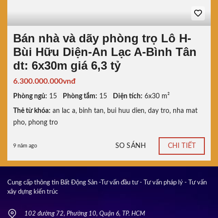
Bán nhà và dãy phòng trọ Lô H-
Bùi Hữu Diện-An Lạc A-Bình Tân
dt: 6x30m giá 6,3 tỷ
6.300.000.000vnđ
Phòng ngủ:
15
Phòng tắm:
15
Diện tích:
6x30 m²
Thẻ từ khóa:
an lac a
,
binh tan
,
bui huu dien
,
day tro
,
nha mat
pho
,
phong tro
SO SÁNH
CHI TIẾT
9 năm ago
Cung cấp thông tin Bất Động Sản -Tư vấn đầu tư - Tư vấn pháp lý - Tư vấn
xây dựng kiến trúc
102 đường 72, Phường 10, Quận 6, TP. HCM