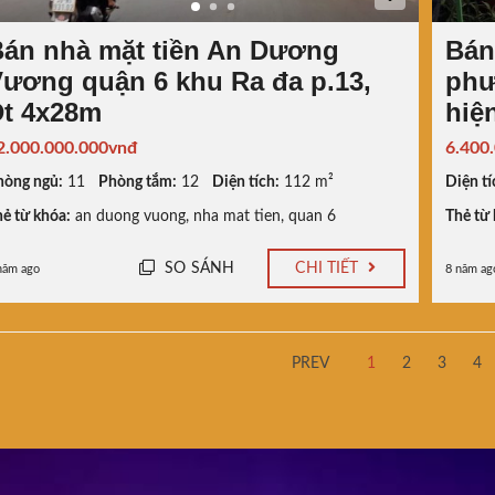
án nhà mặt tiền An Dương
Bán
ương quận 6 khu Ra đa p.13,
phư
Dt 4x28m
hiệ
2.000.000.000vnđ
6.400
hòng ngủ:
11
Phòng tắm:
12
Diện tích:
112 m²
Diện tí
ẻ từ khóa:
an duong vuong
,
nha mat tien
,
quan 6
Thẻ từ 
SO SÁNH
CHI TIẾT
năm ago
8 năm ag
PREV
1
2
3
4