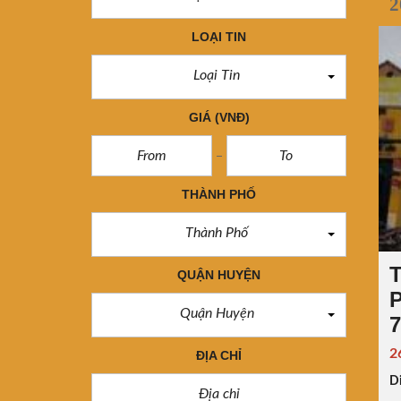
2
LOẠI TIN
Loại Tin
GIÁ
(VNĐ)
THÀNH PHỐ
Thành Phố
T
QUẬN HUYỆN
P
Quận Huyện
7
2
ĐỊA CHỈ
Di