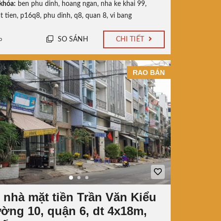
khóa:
ben phu dinh
,
hoang ngan
,
nha ke khai 99
,
t tien
,
p16q8
,
phu dinh
,
q8
,
quan 8
,
vi bang
SO SÁNH
CHI TIẾT
o
RAO BÁN
 nhà mặt tiền Trần Văn Kiểu
ờng 10, quận 6, dt 4x18m,