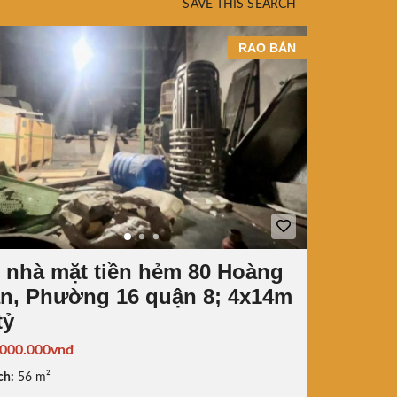
SAVE THIS SEARCH
RAO BÁN
 nhà mặt tiền hẻm 80 Hoàng
n, Phường 16 quận 8; 4x14m
tỷ
.000.000vnđ
ch:
56 m²