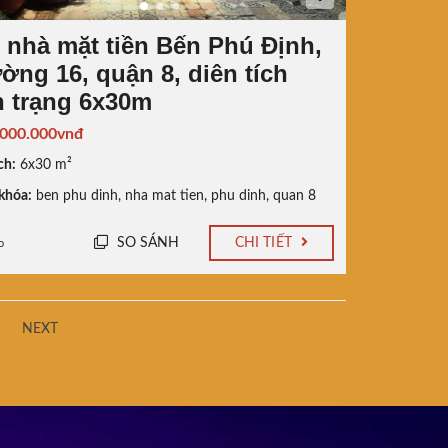
 nhà mặt tiền Bến Phú Định,
ờng 16, quận 8, diên tích
n trạng 6x30m
.000.000vnđ
ch:
6x30 m²
khóa:
ben phu dinh
,
nha mat tien
,
phu dinh
,
quan 8
SO SÁNH
CHI TIẾT
o
NEXT