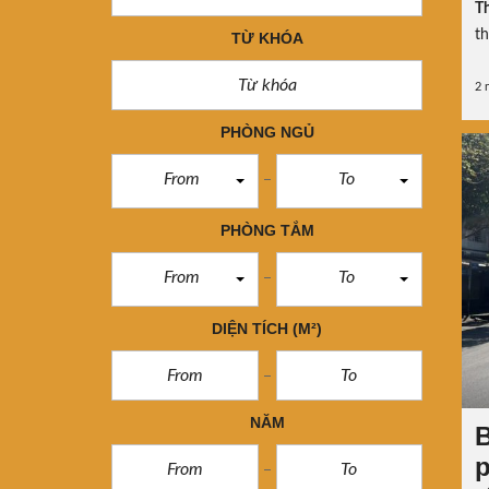
Th
t
TỪ KHÓA
2 
PHÒNG NGỦ
From
To
PHÒNG TẮM
From
To
DIỆN TÍCH
(M²)
NĂM
B
p