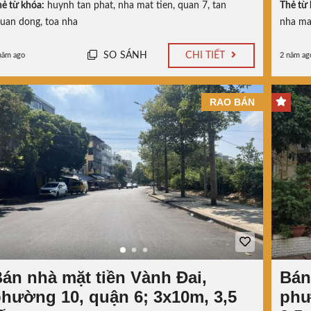
ẻ từ khóa:
huynh tan phat
,
nha mat tien
,
quan 7
,
tan
Thẻ từ 
huan dong
,
toa nha
nha ma
SO SÁNH
CHI TIẾT
năm ago
2 năm ag
RAO BÁN
án nhà mặt tiền Vành Đai,
Bán
hường 10, quận 6; 3x10m, 3,5
phư