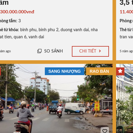
tấm
3,5
.300.000.000vnđ
11.40
hòng tắm:
3
Phòng 
ẻ từ khóa:
binh phu
,
binh phu 2
,
duong vanh dai
,
nha
Thẻ từ 
t tien
,
quan 6
,
vanh dai
tran va
SO SÁNH
CHI TIẾT
năm ago
5 năm ag
SANG NHƯỢNG
RAO BÁN