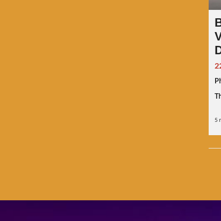
B
V
2
P
Th
5 