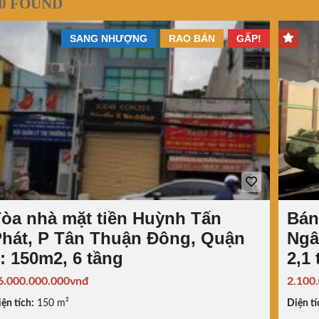
0 FOUND
SANG NHƯỢNG
RAO BÁN
GẤP!
òa nhà mặt tiền Huỳnh Tấn
Bán
hát, P Tân Thuận Đông, Quận
Ngâ
: 150m2, 6 tầng
2,1 
6.000.000.000vnđ
2.100
ện tích:
150 m²
Diện tí