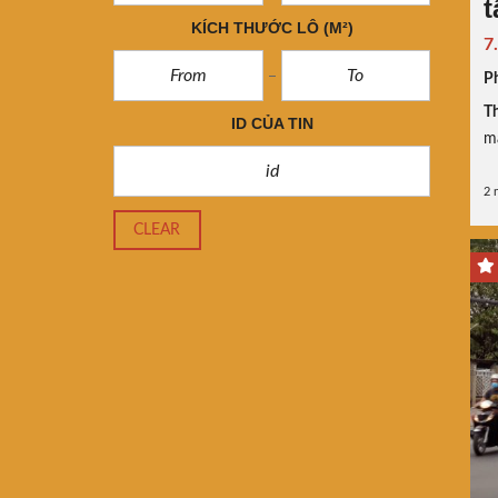
KÍCH THƯỚC LÔ
(M²)
7
P
Th
ID CỦA TIN
ma
2 
CLEAR