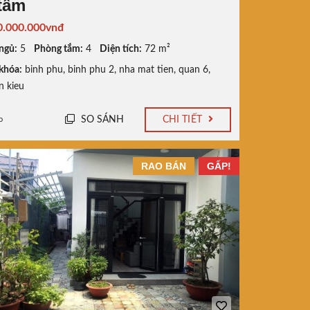
 tấm
0.000.000vnđ
ngủ:
5
Phòng tắm:
4
Diện tích:
72 m²
khóa:
binh phu
,
binh phu 2
,
nha mat tien
,
quan 6
,
n kieu
SO SÁNH
CHI TIẾT
o
RAO BÁN
GẤP!