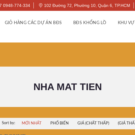
7 0948-774-334
102 Đường 72, Phường 10, Quận 6, TP.HCM
GIỎ HÀNG CÁC DỰ ÁN BĐS
BĐS KHỔNG LỒ
KHU VỰ
NHA MAT TIEN
Sort by:
MỚI NHẤT
PHỔ BIẾN
GIÁ (CHẤT THẤP)
(GIÁ THẤ