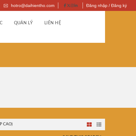
hotro@daihientho.com
Đăng nhập / Đăng ký
C
QUẢN LÝ
LIÊN HỆ
P CAO)