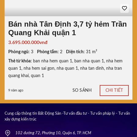
Bán nhà Tân Định 3,7 tỷ hẻm Trần
Quang Khải quận 1
3.695.000.000vnđ
Phòng ngủ:
3
Phòng tắm:
2
Diện tích:
31 m²
Thẻ từ khóa:
ban nha hem quan 1
,
ban nha quan 1
,
nha hem
quan 1
,
nha hem sai gon
,
nha quan 1
,
nha tan dinh
,
nha tran
quang khai
,
quan 1
SO SÁNH
CHI TIẾT
9 năm ago
Cung cấp thông tin Bất Động Sản -Tư vấn đầu tư - Tư vấn pháp lý - Tư vấn
xây dựng kiến trúc
102 đường 72, Phường 10, Quận 6, TP. HCM