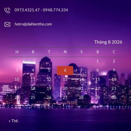
0973.4321.47 - 0948.774.334
hotro@daihientho.com
Tháng 8 2026
H
B
T
N
S
B
C
1
2
3
4
5
6
7
8
9
10
11
12
13
14
15
16
17
18
19
20
21
22
23
24
25
26
27
28
29
30
31
« Th6