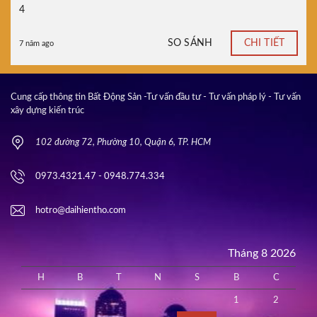
4
SO SÁNH
CHI TIẾT
7 năm ago
Cung cấp thông tin Bất Động Sản -Tư vấn đầu tư - Tư vấn pháp lý - Tư vấn
xây dựng kiến trúc
102 đường 72, Phường 10, Quận 6, TP. HCM
0973.4321.47 - 0948.774.334
hotro@daihientho.com
Tháng 8 2026
H
B
T
N
S
B
C
1
2