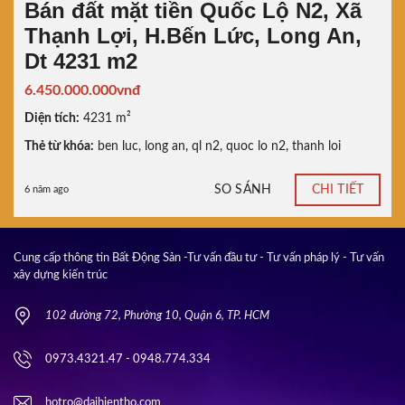
Bán đất mặt tiền Quốc Lộ N2, Xã
Thạnh Lợi, H.Bến Lức, Long An,
Dt 4231 m2
6.450.000.000vnđ
Diện tích:
4231 m²
Thẻ từ khóa:
ben luc
,
long an
,
ql n2
,
quoc lo n2
,
thanh loi
SO SÁNH
CHI TIẾT
6 năm ago
Cung cấp thông tin Bất Động Sản -Tư vấn đầu tư - Tư vấn pháp lý - Tư vấn
xây dựng kiến trúc
102 đường 72, Phường 10, Quận 6, TP. HCM
0973.4321.47 - 0948.774.334
hotro@daihientho.com