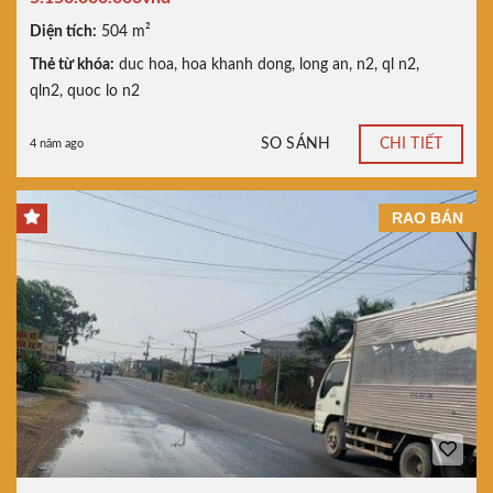
Diện tích:
504 m²
Thẻ từ khóa:
duc hoa
,
hoa khanh dong
,
long an
,
n2
,
ql n2
,
qln2
,
quoc lo n2
SO SÁNH
CHI TIẾT
4 năm ago
RAO BÁN