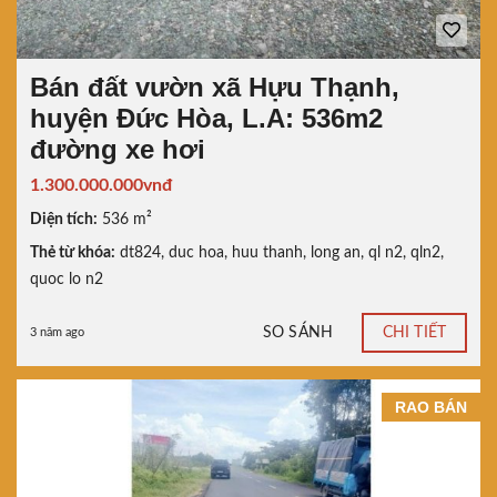
Bán đất vườn xã Hựu Thạnh,
huyện Đức Hòa, L.A: 536m2
đường xe hơi
1.300.000.000vnđ
Diện tích:
536 m²
Thẻ từ khóa:
dt824
,
duc hoa
,
huu thanh
,
long an
,
ql n2
,
qln2
,
quoc lo n2
SO SÁNH
CHI TIẾT
3 năm ago
RAO BÁN