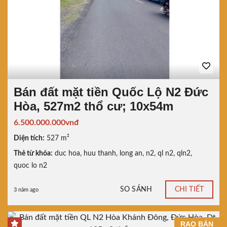
Bán đất mặt tiền Quốc Lộ N2 Đức
Hòa, 527m2 thổ cư; 10x54m
6.500.000.000vnđ
Diện tích:
527 m²
Thẻ từ khóa:
duc hoa
,
huu thanh
,
long an
,
n2
,
ql n2
,
qln2
,
quoc lo n2
SO SÁNH
CHI TIẾT
3 năm ago
RAO BÁN