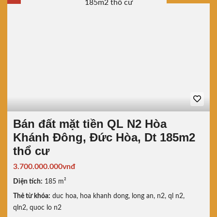
Bán đất mặt tiền QL N2 Hòa
Khánh Đông, Đức Hòa, Dt 185m2
thổ cư
3.700.000.000vnđ
Diện tích:
185 m²
Thẻ từ khóa:
duc hoa
,
hoa khanh dong
,
long an
,
n2
,
ql n2
,
qln2
,
quoc lo n2