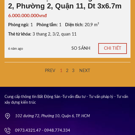
2, Phường 2, Quận 11, Dt 3x6.7m
6.000.000.000vnđ
Phòng ngủ:
1
Phòng tắm:
1
Diện tích:
20,9 m²
Thẻ từ khóa:
3 thang 2
,
3/2
,
quan 11
SO SÁNH
CHI TIẾT
6 năm ago
PREV
1
2
3
NEXT
Cung cấp thông tin Bất Động Sản -Tư vấn đầu tư - Tư vấn pháp lý - Tư vấn
xây dựng kiến trúc
102 đường 72, Phường 10, Quận 6, TP. HCM
0973.4321.47 - 0948.774.334