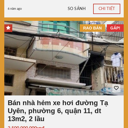
SO SÁNH
CHI TIẾT
6 năm ago
RAO BÁN
GẤP!
Bán nhà hẻm xe hơi đường Tạ
Uyên, phường 6, quận 11, dt
13m2, 2 lầu