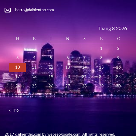
hotro@daihientho.com
Tháng 8 2026
H
B
T
N
S
B
C
1
2
3
4
5
6
7
8
9
10
11
12
13
14
15
16
17
18
19
20
21
22
23
24
25
26
27
28
29
30
31
« Th6
2017 daihientho.com by webseogoogle.com. All rights reserved.