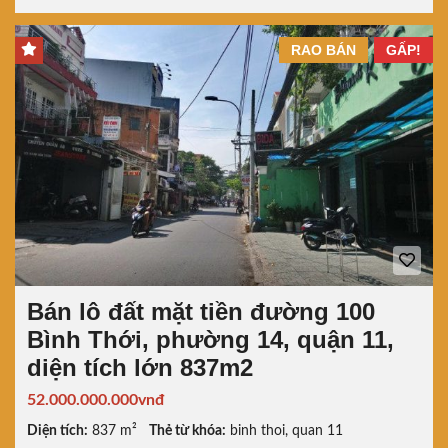
RAO BÁN
GẤP!
Bán lô đất mặt tiền đường 100
Bình Thới, phường 14, quận 11,
diện tích lớn 837m2
52.000.000.000vnđ
Diện tích:
837 m²
Thẻ từ khóa:
binh thoi
,
quan 11