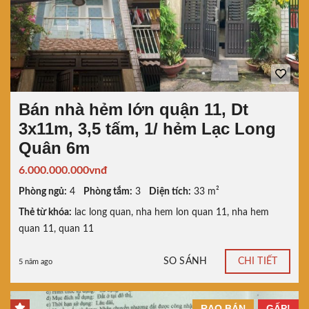
Bán nhà hẻm lớn quận 11, Dt
3x11m, 3,5 tấm, 1/ hẻm Lạc Long
Quân 6m
6.000.000.000vnđ
Phòng ngủ:
4
Phòng tắm:
3
Diện tích:
33 m²
Thẻ từ khóa:
lac long quan
,
nha hem lon quan 11
,
nha hem
quan 11
,
quan 11
SO SÁNH
CHI TIẾT
5 năm ago
RAO BÁN
GẤP!