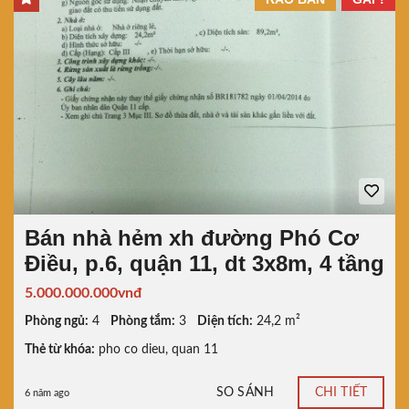
Bán nhà hẻm xh đường Phó Cơ
Điều, p.6, quận 11, dt 3x8m, 4 tầng
5.000.000.000vnđ
Phòng ngủ:
4
Phòng tắm:
3
Diện tích:
24,2 m²
Thẻ từ khóa:
pho co dieu
,
quan 11
SO SÁNH
CHI TIẾT
6 năm ago