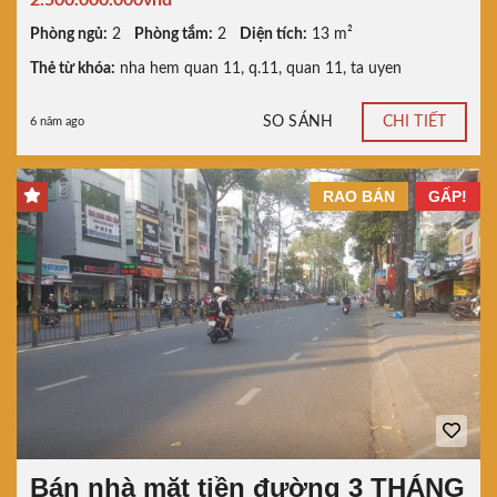
2.500.000.000vnđ
Phòng ngủ:
2
Phòng tắm:
2
Diện tích:
13 m²
Thẻ từ khóa:
nha hem quan 11
,
q.11
,
quan 11
,
ta uyen
SO SÁNH
CHI TIẾT
6 năm ago
RAO BÁN
GẤP!
Bán nhà mặt tiền đường 3 THÁNG