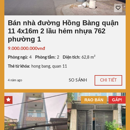
Bán nhà đường Hồng Bàng quận
11 4x16m 2 lầu hẻm nhựa 762
phường 1
9.000.000.000vnđ
Phòng ngủ:
4
Phòng tắm:
2
Diện tích:
62,8 m²
Thẻ từ khóa:
hong bang
,
quan 11
SO SÁNH
CHI TIẾT
4 năm ago
RAO BÁN
GẤP!