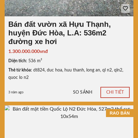
Bán đất vườn xã Hựu Thạnh,
huyện Đức Hòa, L.A: 536m2
đường xe hơi
1.300.000.000vnđ
Diện tích:
536 m²
Thẻ từ khóa:
dt824
,
duc hoa
,
huu thanh
,
long an
,
ql n2
,
qln2
,
quoc lo n2
SO SÁNH
CHI TIẾT
3 năm ago
RAO BÁN