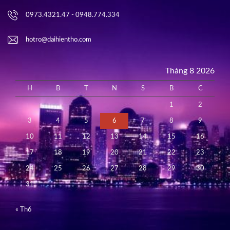
0973.4321.47 - 0948.774.334
hotro@daihientho.com
Tháng 8 2026
H
B
T
N
S
B
C
1
2
3
4
5
6
7
8
9
10
11
12
13
14
15
16
17
18
19
20
21
22
23
24
25
26
27
28
29
30
31
« Th6