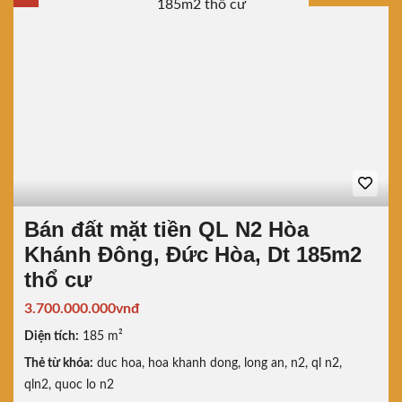
Bán đất mặt tiền QL N2 Hòa
Khánh Đông, Đức Hòa, Dt 185m2
thổ cư
3.700.000.000vnđ
Diện tích:
185 m²
Thẻ từ khóa:
duc hoa
,
hoa khanh dong
,
long an
,
n2
,
ql n2
,
qln2
,
quoc lo n2