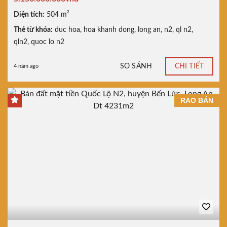
Diện tích:
504 m²
Thẻ từ khóa:
duc hoa
,
hoa khanh dong
,
long an
,
n2
,
ql n2
,
qln2
,
quoc lo n2
SO SÁNH
CHI TIẾT
4 năm ago
RAO BÁN