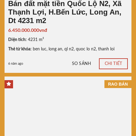
Bán đất mặt tiền Quốc Lộ N2, Xã
Thạnh Lợi, H.Bến Lức, Long An,
Dt 4231 m2
6.450.000.000vnđ
Diện tích:
4231 m²
Thẻ từ khóa:
ben luc
,
long an
,
ql n2
,
quoc lo n2
,
thanh loi
SO SÁNH
CHI TIẾT
6 năm ago
RAO BÁN