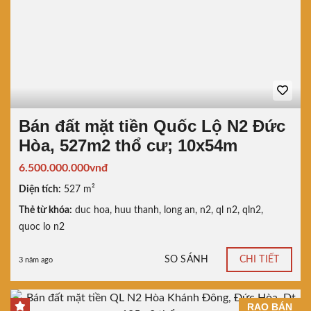
Bán đất mặt tiền Quốc Lộ N2 Đức
Hòa, 527m2 thổ cư; 10x54m
6.500.000.000vnđ
Diện tích:
527 m²
Thẻ từ khóa:
duc hoa
,
huu thanh
,
long an
,
n2
,
ql n2
,
qln2
,
quoc lo n2
SO SÁNH
CHI TIẾT
3 năm ago
RAO BÁN