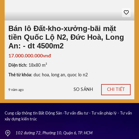
Bán lô Đất-kho-xưởng-bãi mặt
tiền Quốc Lộ N2, Đức Hoà, Long
An: - dt 4500m2
17.000.000.000vnđ
Diện tích:
18x80 m²
Thẻ từ khóa:
duc hoa
,
long an
,
quoc lo n2
SO SÁNH
CHI TIẾT
9 năm ago
Cung cấp thông tin Bất Động Sản -Tư vấn đầu tư - Tư vấn pháp lý - Tư vấn
xây dựng kiến trúc
102 đường 72, Phường 10, Quận 6, TP. HCM