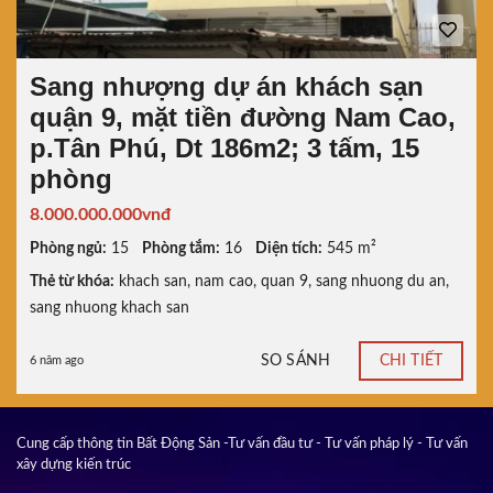
Sang nhượng dự án khách sạn
quận 9, mặt tiền đường Nam Cao,
p.Tân Phú, Dt 186m2; 3 tấm, 15
phòng
8.000.000.000vnđ
Phòng ngủ:
15
Phòng tắm:
16
Diện tích:
545 m²
Thẻ từ khóa:
khach san
,
nam cao
,
quan 9
,
sang nhuong du an
,
sang nhuong khach san
SO SÁNH
CHI TIẾT
6 năm ago
Cung cấp thông tin Bất Động Sản -Tư vấn đầu tư - Tư vấn pháp lý - Tư vấn
xây dựng kiến trúc