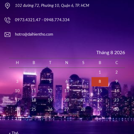
102 đường 72, Phường 10, Quận 6, TP. HCM
0973.4321.47 - 0948.774.334
hotro@daihientho.com
Tháng 8 2026
H
B
T
N
S
B
C
1
2
3
4
5
6
7
8
9
10
11
12
13
14
15
16
17
18
19
20
21
22
23
24
25
26
27
28
29
30
31
« Th6