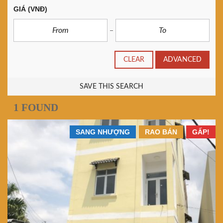
GIÁ
(VNĐ)
CLEAR
ADVANCED
SAVE THIS SEARCH
1 FOUND
SANG NHƯỢNG
RAO BÁN
GẤP!