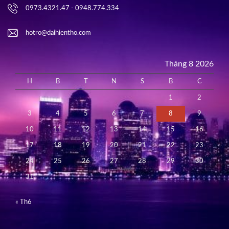
0973.4321.47 - 0948.774.334
hotro@daihientho.com
Tháng 8 2026
H
B
T
N
S
B
C
1
2
3
4
5
6
7
8
9
10
11
12
13
14
15
16
17
18
19
20
21
22
23
24
25
26
27
28
29
30
31
« Th6