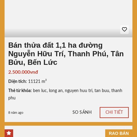
Bán thửa đất 1,1 ha đường
Nguyễn Hữu Trí, Thanh Phú, Tân
Bửu, Bến Lức
2.500.000vnđ
Diện tích:
11121 m²
Thẻ từ khóa:
ben luc
,
long an
,
nguyen huu tri
,
tan buu
,
thanh
phu
SO SÁNH
CHI TIẾT
8 năm ago
RAO BÁN