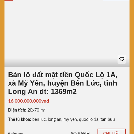
Bán lô đất mặt tiền Quốc Lộ 1A,
xã Mỹ Yên, huyện Bến Lức, tỉnh
Long An dt: 1369m2
16.000.000.000vnđ
Diện tích:
20x70 m²
Thẻ từ khóa:
ben luc
,
long an
,
my yen
,
quoc lo 1a
,
tan buu
SO SÁNH
CHI TIẾT
9 năm ago