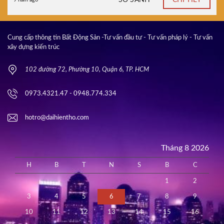
Cung cấp thông tin Bất Động Sản -Tư vấn đầu tư - Tư vấn pháp lý - Tư vấn
xây dựng kiến trúc
102 đường 72, Phường 10, Quận 6, TP. HCM
0973.4321.47 - 0948.774.334
hotro@daihientho.com
Tháng 8 2026
H
B
T
N
S
B
C
1
2
3
4
5
6
7
8
9
10
11
12
13
14
15
16