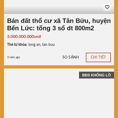
Bán đất thổ cư xã Tân Bửu, huyện
Bến Lức: tổng 3 sổ dt 800m2
3.000.000.000vnđ
Thẻ từ khóa:
long an
,
tan buu
SO SÁNH
CHI TIẾT
3 năm ago
BĐS KHỔNG LỒ