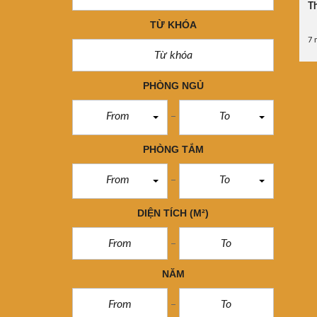
Th
TỪ KHÓA
7 
PHÒNG NGỦ
From
To
PHÒNG TẮM
From
To
DIỆN TÍCH
(M²)
NĂM