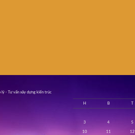
 lý - Tư vấn xây dựng kiến trúc
H
B
T
3
4
5
10
11
12