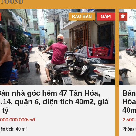
 FOUND
RAO BÁN
GẤP!
án nhà góc hẻm 47 Tân Hóa,
Bán
.14, quận 6, diện tích 40m2, giá
Hóa,
 tỷ
40m2
.000.000.000vnđ
2.600
ện tích:
40 m²
Phòng 