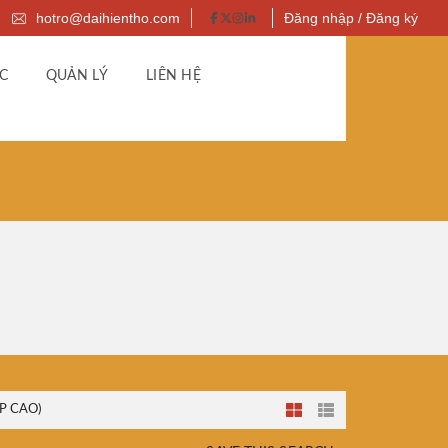
hotro@daihientho.com
Đăng nhập / Đăng ký
C
QUẢN LÝ
LIÊN HỆ
P CAO)