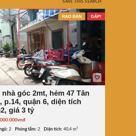
SAVE THIS SEARCH
RAO BÁN
GẤP!
 nhà góc 2mt, hẻm 47 Tân
 p.14, quận 6, diện tích
, giá 3 tỷ
.000.000vnđ
ngủ:
2
Phòng tắm:
2
Diện tích:
40,4 m²