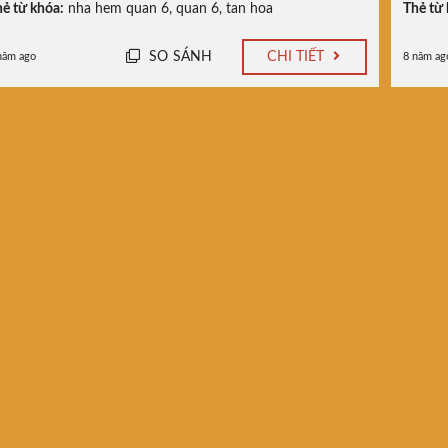
ẻ từ khóa:
nha hem quan 6
,
quan 6
,
tan hoa
Thẻ từ 
SO SÁNH
CHI TIẾT
năm ago
8 năm ag