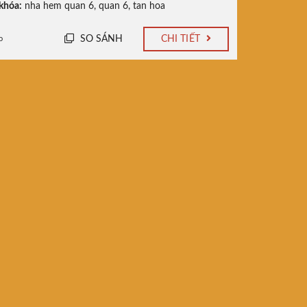
khóa:
nha hem quan 6
,
quan 6
,
tan hoa
SO SÁNH
CHI TIẾT
o