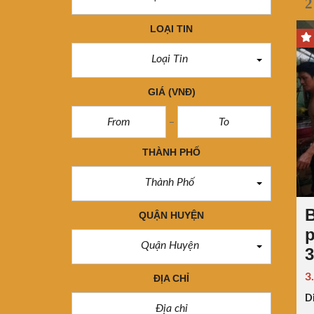
2
LOẠI TIN
Loại Tin
GIÁ
(VNĐ)
THÀNH PHỐ
Thành Phố
B
QUẬN HUYỆN
p
Quận Huyện
3
3
ĐỊA CHỈ
Di