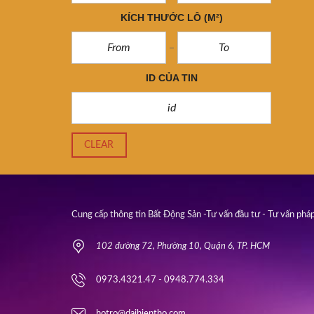
KÍCH THƯỚC LÔ
(M²)
ID CỦA TIN
CLEAR
Cung cấp thông tin Bất Động Sản -Tư vấn đầu tư - Tư vấn pháp
102 đường 72, Phường 10, Quận 6, TP. HCM
0973.4321.47 - 0948.774.334
hotro@daihientho.com