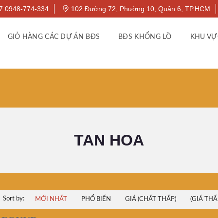
7 0948-774-334
102 Đường 72, Phường 10, Quận 6, TP.HCM
GIỎ HÀNG CÁC DỰ ÁN BĐS
BĐS KHỔNG LỒ
KHU VỰ
TAN HOA
Sort by:
MỚI NHẤT
PHỔ BIẾN
GIÁ (CHẤT THẤP)
(GIÁ THẤ