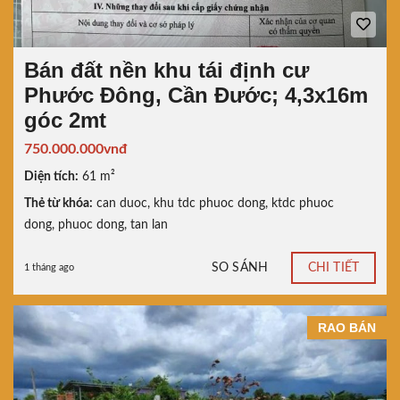
Bán đất nền khu tái định cư
Phước Đông, Cần Đước; 4,3x16m
góc 2mt
750.000.000vnđ
Diện tích:
61 m²
Thẻ từ khóa:
can duoc
,
khu tdc phuoc dong
,
ktdc phuoc
dong
,
phuoc dong
,
tan lan
SO SÁNH
CHI TIẾT
1 tháng ago
RAO BÁN