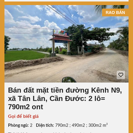
RAO BÁN
Bán đất mặt tiền đường Kênh N9,
xã Tân Lân, Cần Đước: 2 lô=
790m2 ont
Gọi để biết giá
Phòng ngủ:
2
Diện tích:
790m2 ; 490m2 ; 300m2 m²