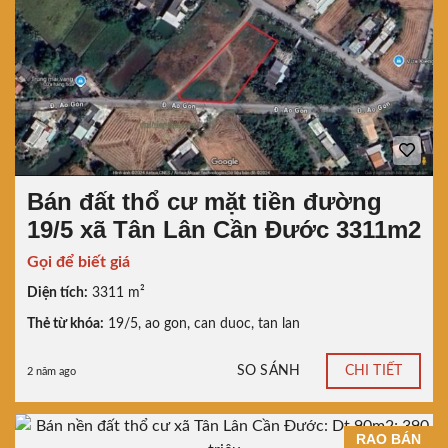
Bán đất thổ cư mặt tiền đường
19/5 xã Tân Lân Cần Đước 3311m2
Gọi để biết giá
Diện tích:
3311 m²
Thẻ từ khóa:
19/5
,
ao gon
,
can duoc
,
tan lan
SO SÁNH
CHI TIẾT
2 năm ago
RAO BÁN