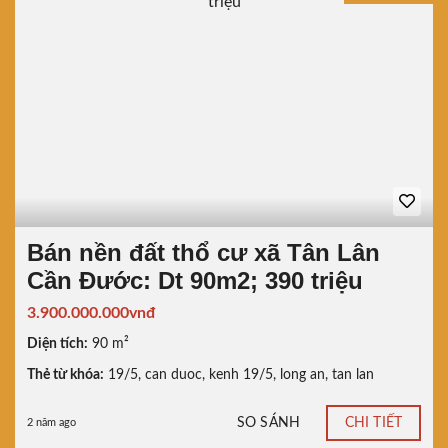
Bán nền đất thổ cư xã Tân Lân
Cần Đước: Dt 90m2; 390 triệu
3.900.000.000vnđ
Diện tích:
90 m²
Thẻ từ khóa:
19/5
,
can duoc
,
kenh 19/5
,
long an
,
tan lan
SO SÁNH
CHI TIẾT
2 năm ago