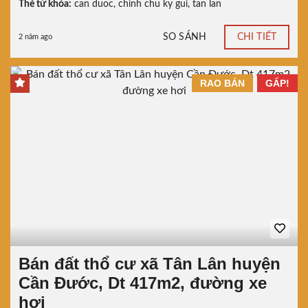
Thẻ từ khóa:
can duoc
,
chinh chu ky gui
,
tan lan
SO SÁNH
CHI TIẾT
2 năm ago
RAO BÁN
GẤP!
Bán đất thổ cư xã Tân Lân huyện
Cần Đước, Dt 417m2, đường xe
hơi