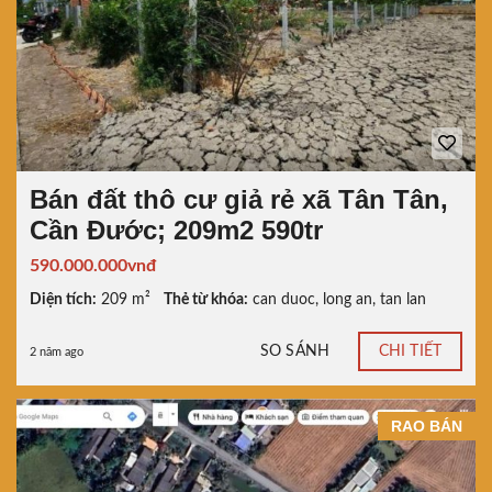
Bán đất thô cư giả rẻ xã Tân Tân,
Cần Đước; 209m2 590tr
590.000.000vnđ
Diện tích:
209 m²
Thẻ từ khóa:
can duoc
,
long an
,
tan lan
SO SÁNH
CHI TIẾT
2 năm ago
RAO BÁN