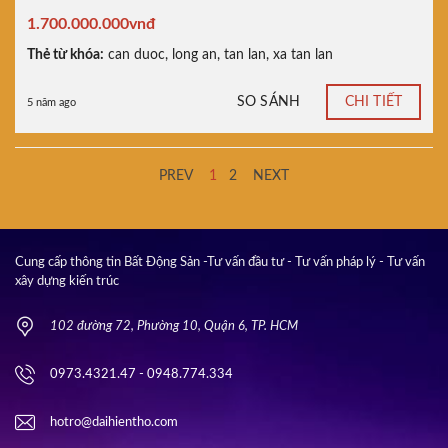
1.700.000.000vnđ
Thẻ từ khóa:
can duoc
,
long an
,
tan lan
,
xa tan lan
SO SÁNH
CHI TIẾT
5 năm ago
PREV
1
2
NEXT
Cung cấp thông tin Bất Động Sản -Tư vấn đầu tư - Tư vấn pháp lý - Tư vấn
xây dựng kiến trúc
102 đường 72, Phường 10, Quận 6, TP. HCM
0973.4321.47 - 0948.774.334
hotro@daihientho.com