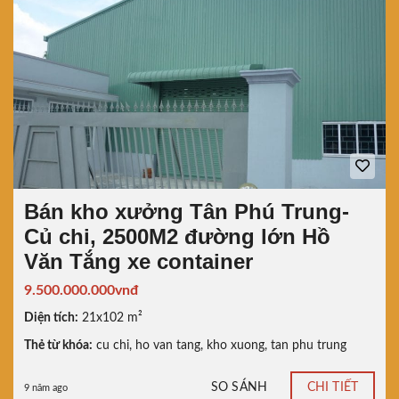
Bán kho xưởng Tân Phú Trung-
Củ chi, 2500M2 đường lớn Hồ
Văn Tắng xe container
9.500.000.000vnđ
Diện tích:
21x102 m²
Thẻ từ khóa:
cu chi
,
ho van tang
,
kho xuong
,
tan phu trung
SO SÁNH
CHI TIẾT
9 năm ago