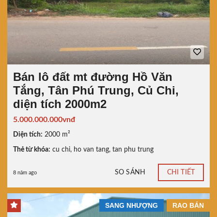
Bán lô đất mt đường Hồ Văn
Tắng, Tân Phú Trung, Củ Chi,
diện tích 2000m2
5.000.000.000vnđ
Diện tích:
2000 m²
Thẻ từ khóa:
cu chi
,
ho van tang
,
tan phu trung
SO SÁNH
CHI TIẾT
8 năm ago
SANG NHƯỢNG
RAO BÁN