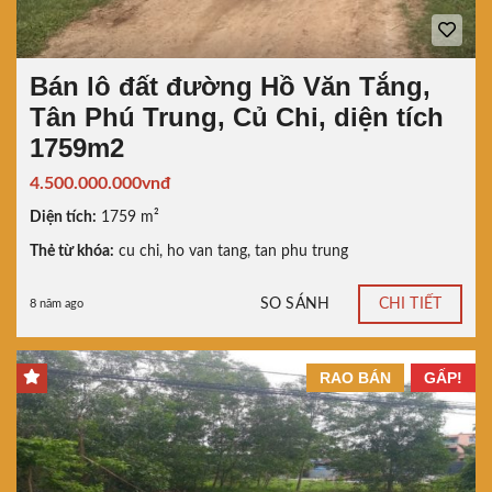
Bán lô đất đường Hồ Văn Tắng,
Tân Phú Trung, Củ Chi, diện tích
1759m2
4.500.000.000vnđ
Diện tích:
1759 m²
Thẻ từ khóa:
cu chi
,
ho van tang
,
tan phu trung
SO SÁNH
CHI TIẾT
8 năm ago
RAO BÁN
GẤP!