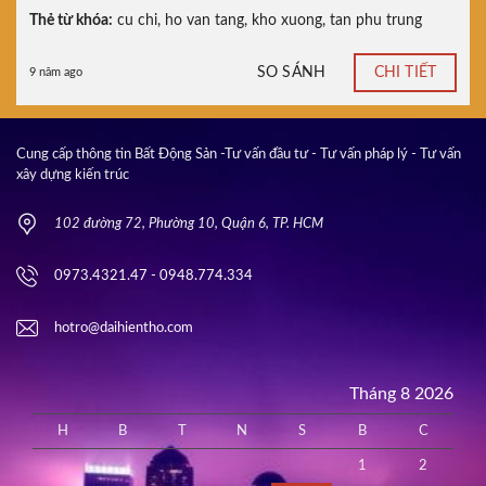
Thẻ từ khóa:
cu chi
,
ho van tang
,
kho xuong
,
tan phu trung
SO SÁNH
CHI TIẾT
9 năm ago
Cung cấp thông tin Bất Động Sản -Tư vấn đầu tư - Tư vấn pháp lý - Tư vấn
xây dựng kiến trúc
102 đường 72, Phường 10, Quận 6, TP. HCM
0973.4321.47 - 0948.774.334
hotro@daihientho.com
Tháng 8 2026
H
B
T
N
S
B
C
1
2