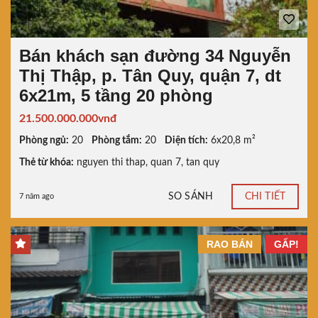
Bán khách sạn đường 34 Nguyễn
Thị Thập, p. Tân Quy, quận 7, dt
6x21m, 5 tầng 20 phòng
21.500.000.000vnđ
Phòng ngủ:
20
Phòng tắm:
20
Diện tích:
6x20,8 m²
Thẻ từ khóa:
nguyen thi thap
,
quan 7
,
tan quy
SO SÁNH
CHI TIẾT
7 năm ago
RAO BÁN
GẤP!