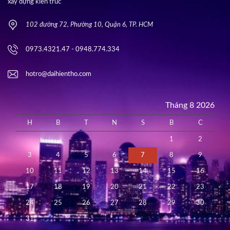
xây dựng kiến trúc
102 đường 72, Phường 10, Quận 6, TP. HCM
0973.4321.47 - 0948.774.334
hotro@daihientho.com
Tháng 8 2026
H
B
T
N
S
B
C
1
2
3
4
5
6
7
8
9
10
11
12
13
14
15
16
17
18
19
20
21
22
23
24
25
26
27
28
29
30
31