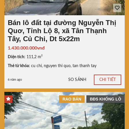
Bán lô đất tại đường Nguyễn Thị
Quơ, Tỉnh Lộ 8, xã Tân Thạnh
Tây, Củ Chi, Dt 5x22m
1.430.000.000vnđ
Diện tích:
111,2 m²
Thẻ từ khóa:
cu chi
,
nguyen thi quo
,
tan thanh tay
SO SÁNH
CHI TIẾT
6 năm ago
RAO BÁN
BĐS KHỔNG LỒ