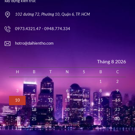
xây dựng kiến trúc
102 đường 72, Phường 10, Quận 6, TP. HCM
0973.4321.47 - 0948.774.334
hotro@daihientho.com
Tháng 8 2026
H
B
T
N
S
B
C
1
2
3
4
5
6
7
8
9
10
11
12
13
14
15
16
17
18
19
20
21
22
23
24
25
26
27
28
29
30
31