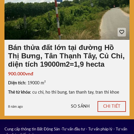
Bán thửa đất lớn tại đường Hồ
Thị Bưng, Tân Thạnh Tây, Củ Chi,
diện tích 19000m2=1,9 hecta
900.000vnđ
Diện tích:
19000 m²
Thẻ từ khóa:
cu chi
,
ho thi bung
,
tan thanh tay
,
tran thi khoe
SO SÁNH
CHI TIẾT
8 năm ago
Cung cấp thông tin Bất Động Sản -Tư vấn đầu tư - Tư vấn pháp lý - Tư vấn