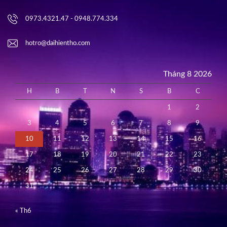
0973.4321.47 - 0948.774.334
hotro@daihientho.com
Tháng 8 2026
H
B
T
N
S
B
C
1
2
3
4
5
6
7
8
9
10
11
12
13
14
15
16
17
18
19
20
21
22
23
24
25
26
27
28
29
30
31
« Th6