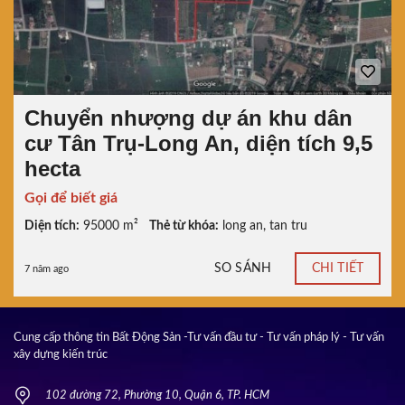
Chuyển nhượng dự án khu dân
cư Tân Trụ-Long An, diện tích 9,5
hecta
Gọi để biết giá
Diện tích:
95000 m²
Thẻ từ khóa:
long an
,
tan tru
SO SÁNH
CHI TIẾT
7 năm ago
Cung cấp thông tin Bất Động Sản -Tư vấn đầu tư - Tư vấn pháp lý - Tư vấn
xây dựng kiến trúc
102 đường 72, Phường 10, Quận 6, TP. HCM