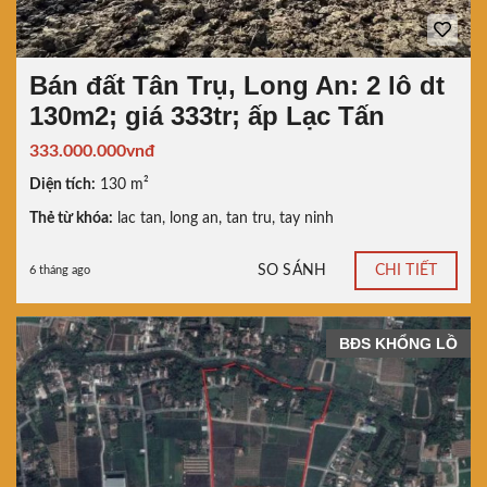
Bán đất Tân Trụ, Long An: 2 lô dt
130m2; giá 333tr; ấp Lạc Tấn
333.000.000vnđ
Diện tích:
130 m²
Thẻ từ khóa:
lac tan
,
long an
,
tan tru
,
tay ninh
SO SÁNH
CHI TIẾT
6 tháng ago
BĐS KHỔNG LỒ