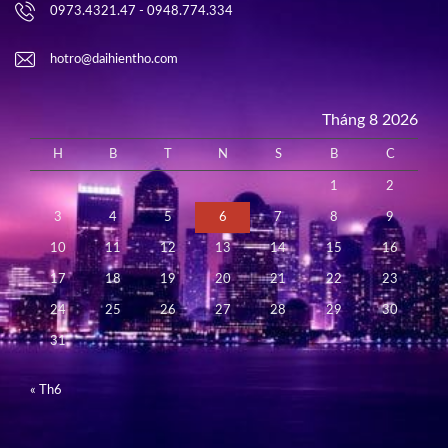
0973.4321.47 - 0948.774.334
hotro@daihientho.com
Tháng 8 2026
H
B
T
N
S
B
C
1
2
3
4
5
6
7
8
9
10
11
12
13
14
15
16
17
18
19
20
21
22
23
24
25
26
27
28
29
30
31
« Th6