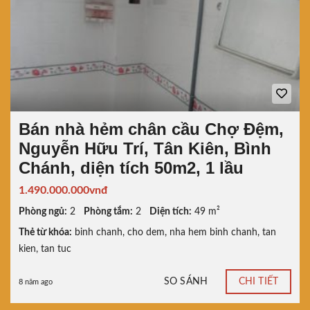
Bán nhà hẻm chân cầu Chợ Đệm,
Nguyễn Hữu Trí, Tân Kiên, Bình
Chánh, diện tích 50m2, 1 lầu
1.490.000.000vnđ
Phòng ngủ:
2
Phòng tắm:
2
Diện tích:
49 m²
Thẻ từ khóa:
binh chanh
,
cho dem
,
nha hem binh chanh
,
tan
kien
,
tan tuc
SO SÁNH
CHI TIẾT
8 năm ago