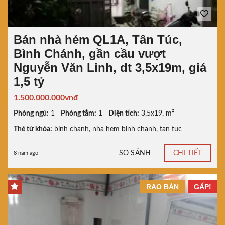
Bán nhà hẻm QL1A, Tân Túc,
Bình Chánh, gần cầu vượt
Nguyễn Văn Linh, dt 3,5x19m, giá
1,5 tỷ
1.500.000.000vnđ
Phòng ngủ:
1
Phòng tắm:
1
Diện tích:
3,5x19, m²
Thẻ từ khóa:
binh chanh
,
nha hem binh chanh
,
tan tuc
SO SÁNH
CHI TIẾT
8 năm ago
RAO BÁN
GẤP!