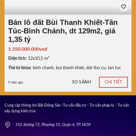
Bán lô đất Bùi Thanh Khiết-Tân
Túc-Bình Chánh, dt 129m2, giá
1,35 tỷ
1.350.000.000vnđ
Diện tích:
12x10,5 m²
Thẻ từ khóa:
binh chanh
,
bui thanh khiet
,
dat tho cu
,
tan tuc
SO SÁNH
CHI TIẾT
9 năm ago
Cung cấp thông tin Bất Động Sản -Tư vấn đầu tư - Tư vấn pháp lý - Tư vấn
xây dựng kiến trúc
102 đường 72, Phường 10, Quận 6, TP. HCM