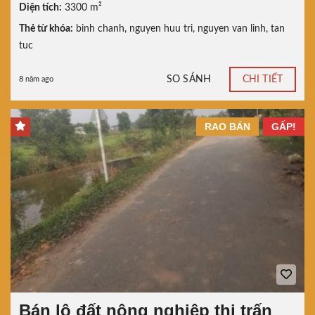
Diện tích:
3300 m²
Thẻ từ khóa:
binh chanh
,
nguyen huu tri
,
nguyen van linh
,
tan
tuc
SO SÁNH
CHI TIẾT
8 năm ago
RAO BÁN
GẤP!
Bán lô đất nông nghiệp thị trấn