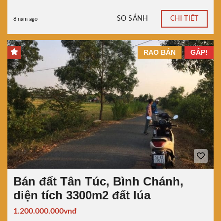
SO SÁNH
CHI TIẾT
8 năm ago
RAO BÁN
GẤP!
Bán đất Tân Túc, Bình Chánh,
diện tích 3300m2 đất lúa
1.200.000.000vnđ