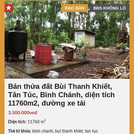
RAO BÁN
BĐS KHỔNG LỒ
Bán thửa đất Bùi Thanh Khiết,
Tân Túc, Bình Chánh, diện tích
11760m2, đường xe tải
3.500.000vnđ
Diện tích:
11760 m²
Thẻ từ khóa:
binh chanh
,
bui thanh khiet
,
tan tuc