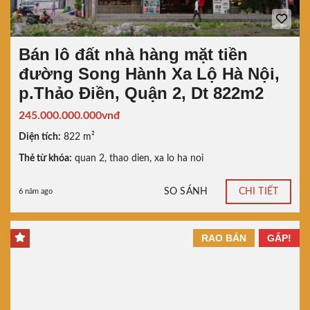
Bán lô đất nhà hàng mặt tiền
đường Song Hành Xa Lộ Hà Nội,
p.Thảo Điền, Quận 2, Dt 822m2
245.000.000.000vnđ
Diện tích:
822 m²
Thẻ từ khóa:
quan 2
,
thao dien
,
xa lo ha noi
SO SÁNH
CHI TIẾT
6 năm ago
RAO BÁN
GẤP!