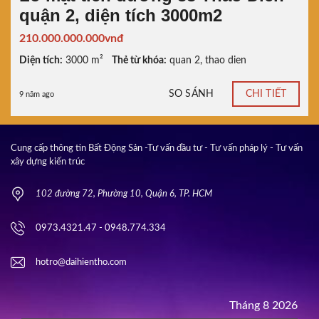
quận 2, diện tích 3000m2
210.000.000.000vnđ
Diện tích:
3000 m²
Thẻ từ khóa:
quan 2
,
thao dien
SO SÁNH
CHI TIẾT
9 năm ago
Cung cấp thông tin Bất Động Sản -Tư vấn đầu tư - Tư vấn pháp lý - Tư vấn
xây dựng kiến trúc
102 đường 72, Phường 10, Quận 6, TP. HCM
0973.4321.47 - 0948.774.334
hotro@daihientho.com
Tháng 8 2026