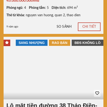
45.000.000.000vnđ
Phòng ngủ:
4
Phòng tắm:
5
Diện tích:
694 m²
Thẻ từ khóa:
nguyen van huong
,
quan 2
,
thao dien
SO SÁNH
CHI TIẾT
9 năm ago
SANG NHƯỢNG
RAO BÁN
BĐS KHỔNG LỒ
Lô mặt tiền đường 38 Thảo Điền-