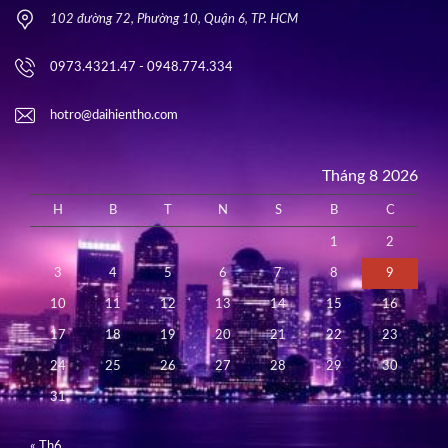
102 đường 72, Phường 10, Quận 6, TP. HCM
0973.4321.47 - 0948.774.334
hotro@daihientho.com
Tháng 8 2026
H
B
T
N
S
B
C
1
2
3
4
5
6
7
8
9
10
11
12
13
14
15
16
17
18
19
20
21
22
23
24
25
26
27
28
29
30
31
« Th6