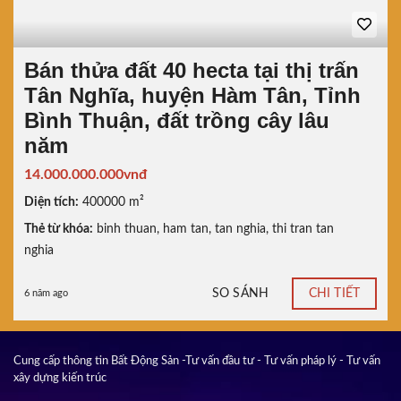
Bán thửa đất 40 hecta tại thị trấn
Tân Nghĩa, huyện Hàm Tân, Tỉnh
Bình Thuận, đất trồng cây lâu
năm
14.000.000.000vnđ
Diện tích:
400000 m²
Thẻ từ khóa:
binh thuan
,
ham tan
,
tan nghia
,
thi tran tan
nghia
SO SÁNH
CHI TIẾT
6 năm ago
Cung cấp thông tin Bất Động Sản -Tư vấn đầu tư - Tư vấn pháp lý - Tư vấn
xây dựng kiến trúc