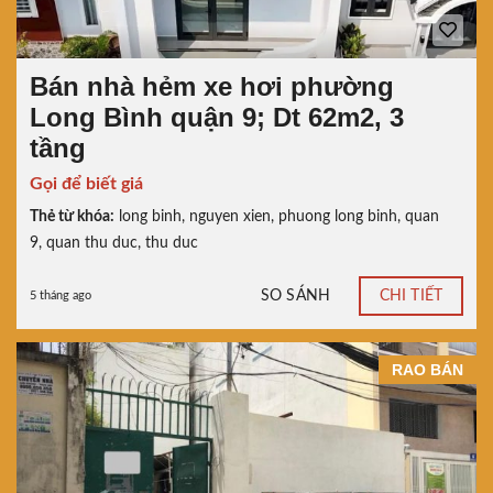
Bán nhà hẻm xe hơi phường
Long Bình quận 9; Dt 62m2, 3
tầng
Gọi để biết giá
Thẻ từ khóa:
long binh
,
nguyen xien
,
phuong long binh
,
quan
9
,
quan thu duc
,
thu duc
SO SÁNH
CHI TIẾT
5 tháng ago
RAO BÁN