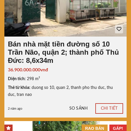
Bán nhà mặt tiền đường số 10
Trần Não, quận 2; thành phố Thủ
Đức: 8,6x34m
36.900.000.000vnđ
Diện tích:
298 m²
Thẻ từ khóa:
duong so 10
,
quan 2
,
thanh pho thu duc
,
thu
duc
,
tran nao
SO SÁNH
CHI TIẾT
2 năm ago
RAO BÁN
GẤP!