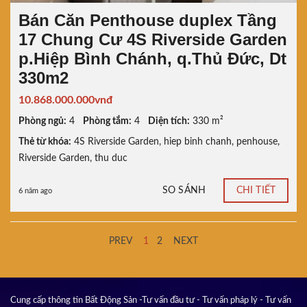
Bán Căn Penthouse duplex Tầng
17 Chung Cư 4S Riverside Garden
p.Hiệp Bình Chánh, q.Thủ Đức, Dt
330m2
10.868.000.000vnđ
Phòng ngủ:
4
Phòng tắm:
4
Diện tích:
330 m²
Thẻ từ khóa:
4S Riverside Garden
,
hiep binh chanh
,
penhouse
,
Riverside Garden
,
thu duc
SO SÁNH
CHI TIẾT
6 năm ago
PREV
1
2
NEXT
Cung cấp thông tin Bất Động Sản -Tư vấn đầu tư - Tư vấn pháp lý - Tư vấn