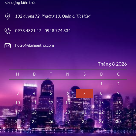
xây dựng kiến trúc
102 đường 72, Phường 10, Quận 6, TP. HCM
0973.4321.47 - 0948.774.334
hotro@daihientho.com
Tháng 8 2026
H
B
T
N
S
B
C
1
2
3
4
5
6
7
8
9
10
11
12
13
14
15
16
17
18
19
20
21
22
23
24
25
26
27
28
29
30
31