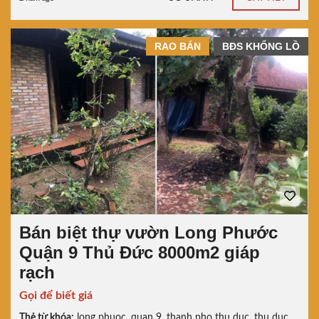
RAO BÁN
BĐS KHỔNG LỒ
Bán biệt thự vườn Long Phước
Quận 9 Thủ Đức 8000m2 giáp
rạch
Gọi để biết giá
Thẻ từ khóa:
long phuoc
,
quan 9
,
thanh pho thu duc
,
thu duc