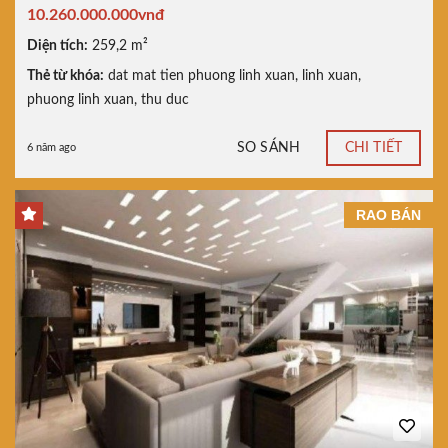
10.260.000.000vnđ
Diện tích:
259,2 m²
Thẻ từ khóa:
dat mat tien phuong linh xuan
,
linh xuan
,
phuong linh xuan
,
thu duc
SO SÁNH
CHI TIẾT
6 năm ago
RAO BÁN