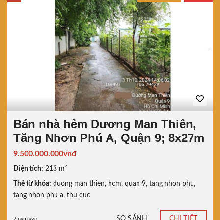
Bán nhà hẻm Dương Man Thiên,
Tăng Nhơn Phú A, Quận 9; 8x27m
9.500.000.000vnđ
Diện tích:
213 m²
Thẻ từ khóa:
duong man thien
,
hcm
,
quan 9
,
tang nhon phu
,
tang nhon phu a
,
thu duc
SO SÁNH
CHI TIẾT
2 năm ago