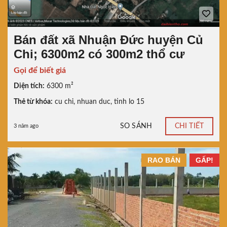
Bán đất xã Nhuận Đức huyện Củ
Chi; 6300m2 có 300m2 thổ cư
Gọi để biết giá
Diện tích:
6300 m²
Thẻ từ khóa:
cu chi
,
nhuan duc
,
tinh lo 15
SO SÁNH
CHI TIẾT
3 năm ago
RAO BÁN
GẤP!