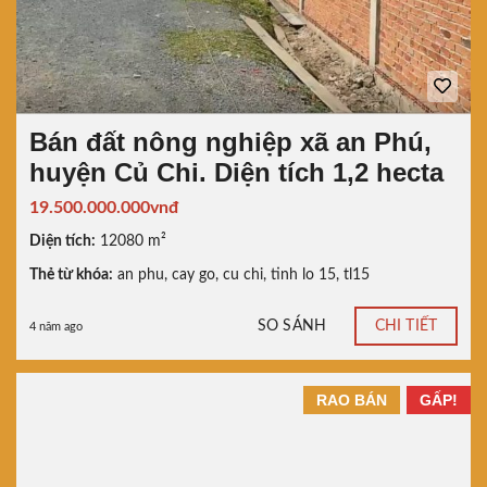
Bán đất nông nghiệp xã an Phú,
huyện Củ Chi. Diện tích 1,2 hecta
19.500.000.000vnđ
Diện tích:
12080 m²
Thẻ từ khóa:
an phu
,
cay go
,
cu chi
,
tinh lo 15
,
tl15
SO SÁNH
CHI TIẾT
4 năm ago
RAO BÁN
GẤP!