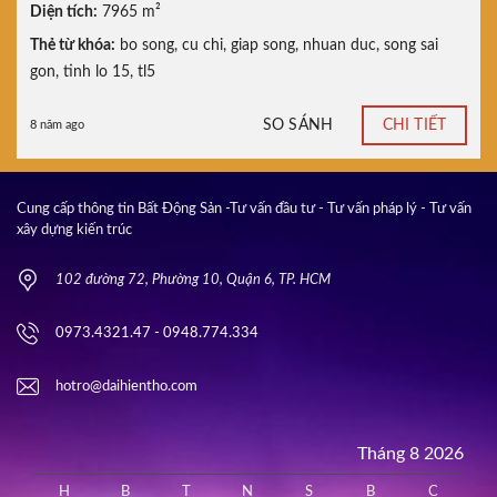
Diện tích:
7965 m²
Thẻ từ khóa:
bo song
,
cu chi
,
giap song
,
nhuan duc
,
song sai
gon
,
tinh lo 15
,
tl5
SO SÁNH
CHI TIẾT
8 năm ago
Cung cấp thông tin Bất Động Sản -Tư vấn đầu tư - Tư vấn pháp lý - Tư vấn
xây dựng kiến trúc
102 đường 72, Phường 10, Quận 6, TP. HCM
0973.4321.47 - 0948.774.334
hotro@daihientho.com
Tháng 8 2026
H
B
T
N
S
B
C