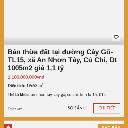
Bán thừa đất tại đường Cây Gõ-
TL15, xã An Nhơn Tây, Củ Chi, Dt
1005m2 giá 1,1 tỷ
1.100.000.000vnđ
Diện tích:
19x53 m²
Thẻ từ khóa:
an nhon tay
,
cay go
,
cu chi
,
tinh lo 15
,
tl15
SO SÁNH
CHI TIẾT
7 năm ago
RAO BÁN