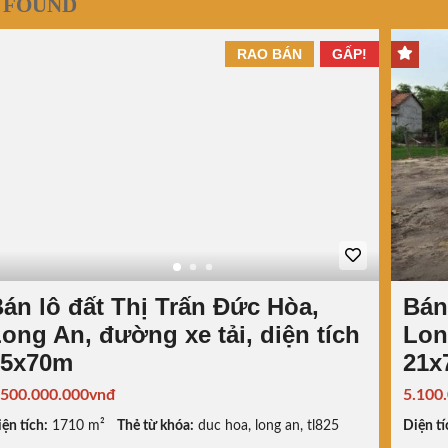
 FOUND
RAO BÁN
GẤP!
án lô đất Thị Trấn Đức Hòa,
Bán
ong An, đường xe tải, diện tích
Lon
25x70m
21x
.500.000.000vnđ
5.100
ện tích:
1710 m²
Thẻ từ khóa:
duc hoa
,
long an
,
tl825
Diện tí