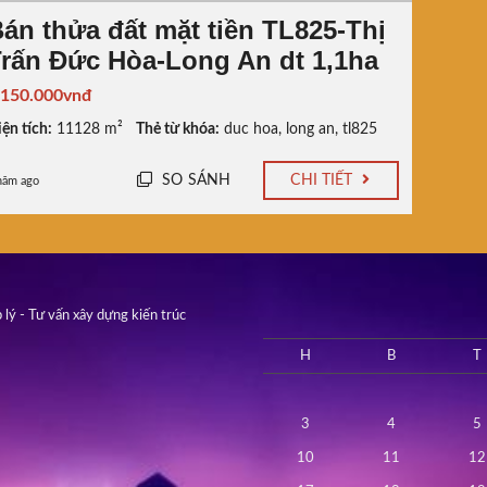
án thửa đất mặt tiền TL825-Thị
rấn Đức Hòa-Long An dt 1,1ha
.150.000vnđ
ện tích:
11128 m²
Thẻ từ khóa:
duc hoa
,
long an
,
tl825
SO SÁNH
CHI TIẾT
năm ago
 lý - Tư vấn xây dựng kiến trúc
H
B
T
3
4
5
10
11
12