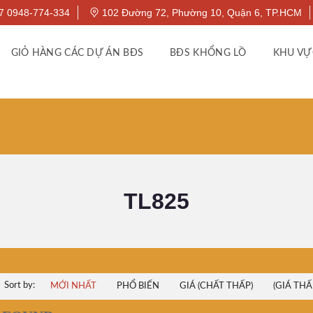
7 0948-774-334
102 Đường 72, Phường 10, Quận 6, TP.HCM
GIỎ HÀNG CÁC DỰ ÁN BĐS
BĐS KHỔNG LỒ
KHU VỰ
TL825
Sort by:
MỚI NHẤT
PHỔ BIẾN
GIÁ (CHẤT THẤP)
(GIÁ THẤ