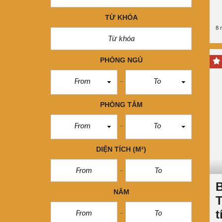
TỪ KHÓA
8 
PHÒNG NGỦ
From
To
PHÒNG TẮM
From
To
DIỆN TÍCH
(M²)
B
NĂM
T
t