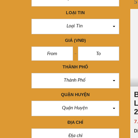
5
LOẠI TIN
Loại Tin
GIÁ
(VNĐ)
THÀNH PHỐ
Thành Phố
B
QUẬN HUYỆN
L
Quận Huyện
7
ĐỊA CHỈ
Di