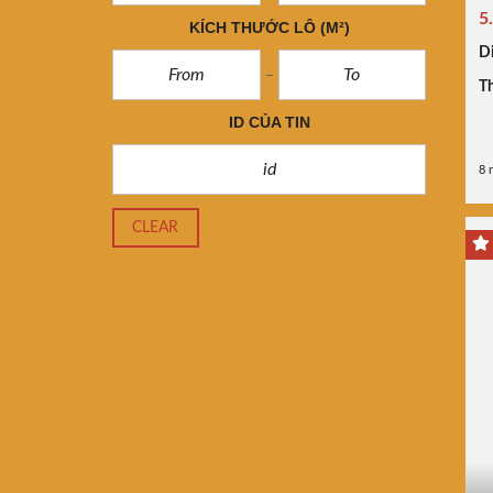
5
KÍCH THƯỚC LÔ
(M²)
Di
Th
ID CỦA TIN
8 
CLEAR