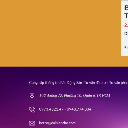
B
T
2
Di
9 
Cung cấp thông tin Bất Động Sản -Tư vấn đầu tư - Tư vấn pháp
102 đường 72, Phường 10, Quận 6, TP. HCM
0973.4321.47 - 0948.774.334
hotro@daihientho.com