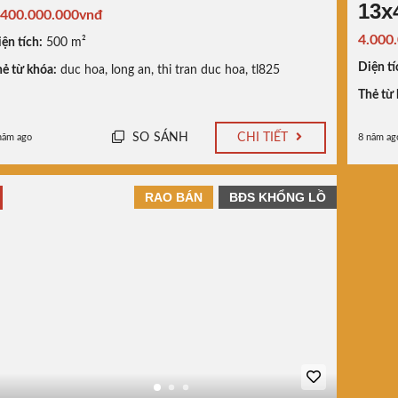
13x
.400.000.000vnđ
4.000
ện tích:
500 m²
Diện tí
ẻ từ khóa:
duc hoa
,
long an
,
thi tran duc hoa
,
tl825
Thẻ từ 
SO SÁNH
CHI TIẾT
năm ago
8 năm ag
RAO BÁN
BĐS KHỔNG LỒ