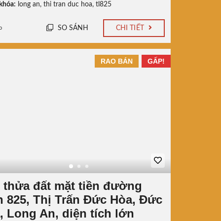
khóa:
long an
,
thi tran duc hoa
,
tl825
SO SÁNH
CHI TIẾT
o
RAO BÁN
GẤP!
 thửa đất mặt tiền đường
h 825, Thị Trấn Đức Hòa, Đức
, Long An, diện tích lớn