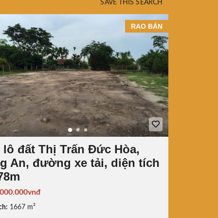
SAVE THIS SEARCH
RAO BÁN
 lô đất Thị Trấn Đức Hòa,
g An, đường xe tải, diện tích
78m
.000.000vnđ
ch:
1667 m²