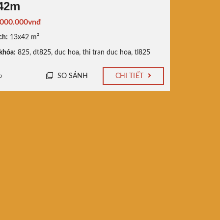
42m
.000.000vnđ
ch:
13x42 m²
khóa:
825
,
dt825
,
duc hoa
,
thi tran duc hoa
,
tl825
SO SÁNH
CHI TIẾT
o