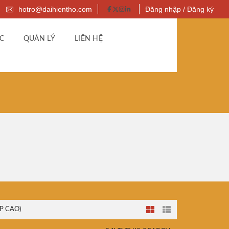
hotro@daihientho.com
Đăng nhập / Đăng ký
C
QUẢN LÝ
LIÊN HỆ
P CAO)