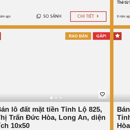
Thẻ từ 
SO SÁNH
CHI TIẾT
năm ago
8 năm ag
RAO BÁN
GẤP!
án lô đất mặt tiền Tỉnh Lộ 825,
Bán
hị Trấn Đức Hòa, Long An, diện
Tỉn
ích 10x50
Hòa