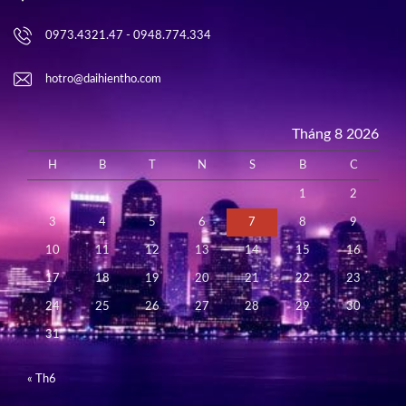
0973.4321.47 - 0948.774.334
hotro@daihientho.com
Tháng 8 2026
H
B
T
N
S
B
C
1
2
3
4
5
6
7
8
9
10
11
12
13
14
15
16
17
18
19
20
21
22
23
24
25
26
27
28
29
30
31
« Th6