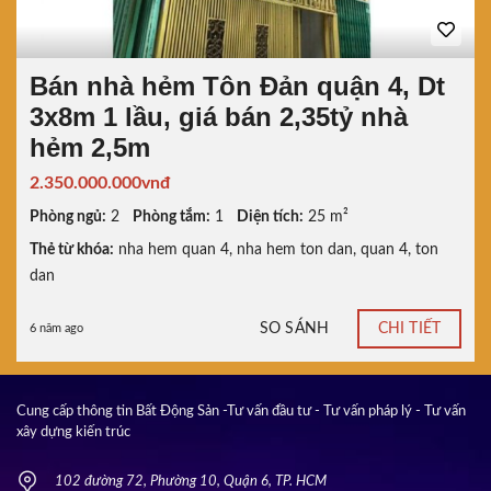
Bán nhà hẻm Tôn Đản quận 4, Dt
3x8m 1 lầu, giá bán 2,35tỷ nhà
hẻm 2,5m
2.350.000.000vnđ
Phòng ngủ:
2
Phòng tắm:
1
Diện tích:
25 m²
Thẻ từ khóa:
nha hem quan 4
,
nha hem ton dan
,
quan 4
,
ton
dan
SO SÁNH
CHI TIẾT
6 năm ago
Cung cấp thông tin Bất Động Sản -Tư vấn đầu tư - Tư vấn pháp lý - Tư vấn
xây dựng kiến trúc
102 đường 72, Phường 10, Quận 6, TP. HCM