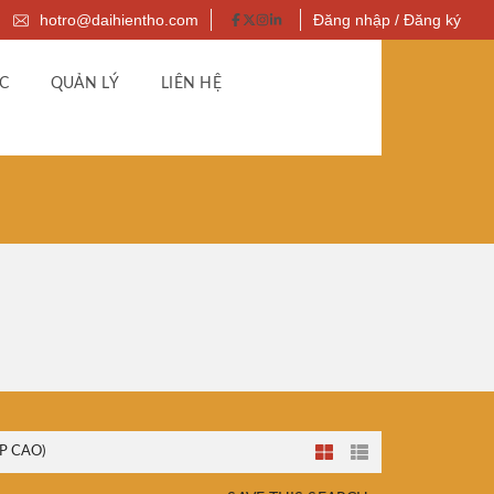
hotro@daihientho.com
Đăng nhập / Đăng ký
C
QUẢN LÝ
LIÊN HỆ
P CAO)