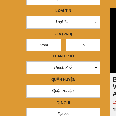
1
LOẠI TIN
Loại Tin
GIÁ
(VNĐ)
THÀNH PHỐ
Thành Phố
B
QUẬN HUYỆN
V
Quận Huyện
A
1
ĐỊA CHỈ
Di