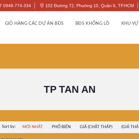
7 0948-774-334
102 Đường 72, Phường 10, Quận 6, TP.HCM
GIỎ HÀNG CÁC DỰ ÁN BĐS
BĐS KHỔNG LỒ
KHU VỰ
TP TAN AN
Sort by:
MỚI NHẤT
PHỔ BIẾN
GIÁ (CHẤT THẤP)
(GIÁ THẤ