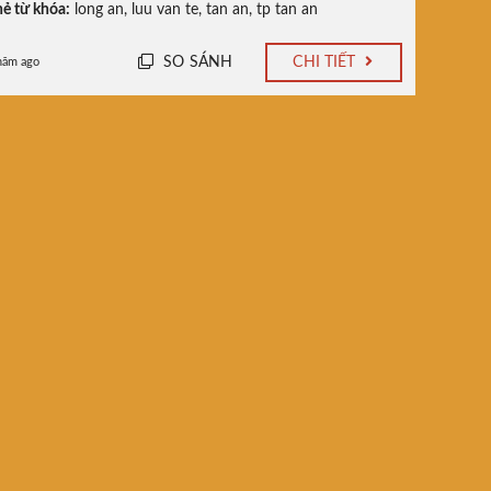
ẻ từ khóa:
long an
,
luu van te
,
tan an
,
tp tan an
SO SÁNH
CHI TIẾT
năm ago