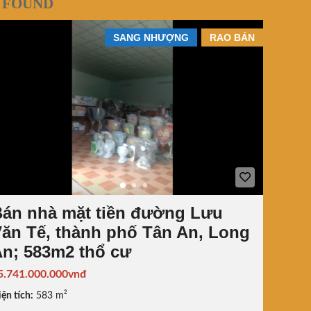
 FOUND
SANG NHƯỢNG
RAO BÁN
án nhà mặt tiền đường Lưu
ăn Tế, thành phố Tân An, Long
n; 583m2 thổ cư
5.741.000.000vnđ
ện tích:
583 m²