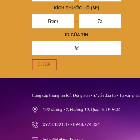
KÍCH THƯỚC LÔ
(M²)
ID CỦA TIN
CLEAR
Cung cấp thông tin Bất Động Sản -Tư vấn đầu tư - Tư vấn pháp
102 đường 72, Phường 10, Quận 6, TP. HCM
0973.4321.47 - 0948.774.334
hotro@daihientho.com