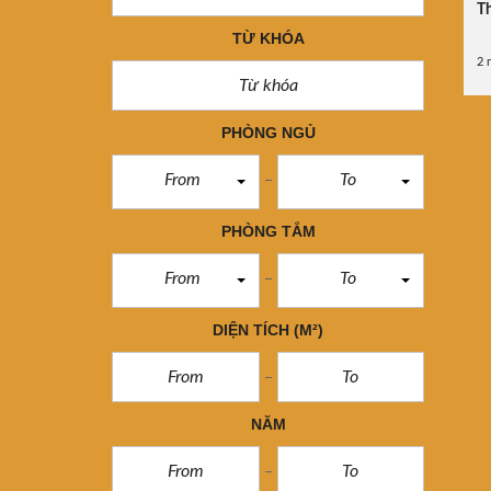
Th
TỪ KHÓA
2 
PHÒNG NGỦ
From
To
PHÒNG TẮM
From
To
DIỆN TÍCH
(M²)
NĂM