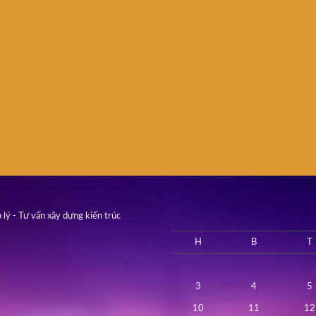
 lý - Tư vấn xây dựng kiến trúc
H
B
T
3
4
5
10
11
12