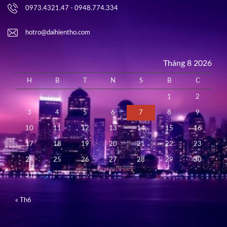
0973.4321.47 - 0948.774.334
hotro@daihientho.com
Tháng 8 2026
H
B
T
N
S
B
C
1
2
3
4
5
6
7
8
9
10
11
12
13
14
15
16
17
18
19
20
21
22
23
24
25
26
27
28
29
30
31
« Th6