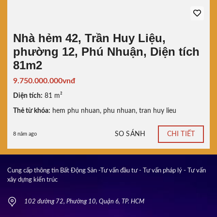
Nhà hẻm 42, Trần Huy Liệu,
phường 12, Phú Nhuận, Diện tích
81m2
9.750.000.000vnđ
Diện tích:
81 m²
Thẻ từ khóa:
hem phu nhuan
,
phu nhuan
,
tran huy lieu
SO SÁNH
CHI TIẾT
8 năm ago
Cung cấp thông tin Bất Động Sản -Tư vấn đầu tư - Tư vấn pháp lý - Tư vấn
xây dựng kiến trúc
102 đường 72, Phường 10, Quận 6, TP. HCM