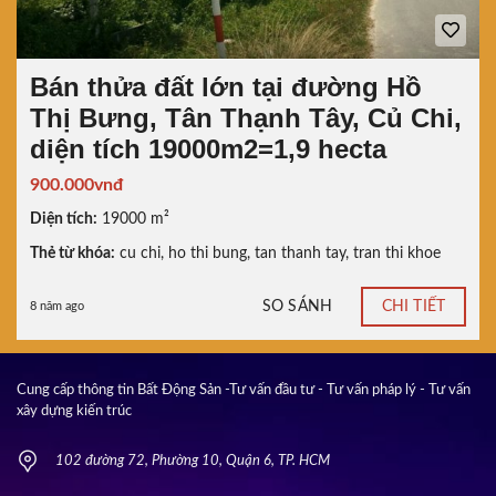
Bán thửa đất lớn tại đường Hồ
Thị Bưng, Tân Thạnh Tây, Củ Chi,
diện tích 19000m2=1,9 hecta
900.000vnđ
Diện tích:
19000 m²
Thẻ từ khóa:
cu chi
,
ho thi bung
,
tan thanh tay
,
tran thi khoe
SO SÁNH
CHI TIẾT
8 năm ago
Cung cấp thông tin Bất Động Sản -Tư vấn đầu tư - Tư vấn pháp lý - Tư vấn
xây dựng kiến trúc
102 đường 72, Phường 10, Quận 6, TP. HCM