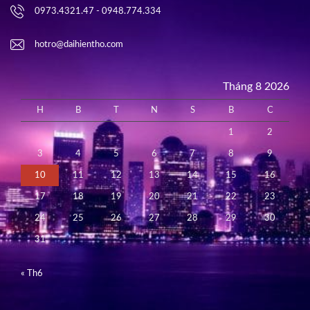
0973.4321.47 - 0948.774.334
hotro@daihientho.com
Tháng 8 2026
H
B
T
N
S
B
C
1
2
3
4
5
6
7
8
9
10
11
12
13
14
15
16
17
18
19
20
21
22
23
24
25
26
27
28
29
30
31
« Th6