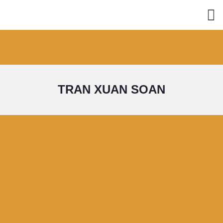
TRAN XUAN SOAN
Cung cấp thông tin Bất Động Sản -Tư vấn đầu tư - Tư vấn pháp lý - Tư vấn
xây dựng kiến trúc
102 đường 72, Phường 10, Quận 6, TP. HCM
0973.4321.47 - 0948.774.334