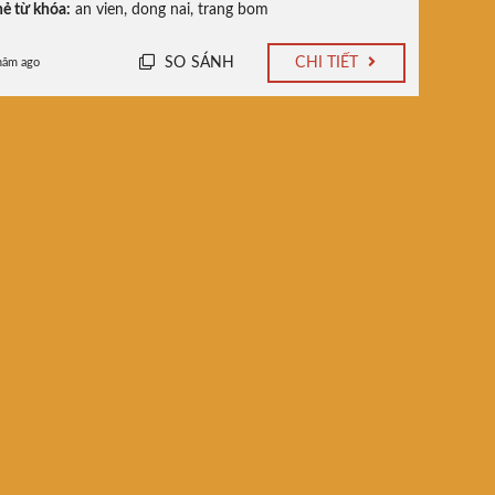
ẻ từ khóa:
an vien
,
dong nai
,
trang bom
SO SÁNH
CHI TIẾT
năm ago