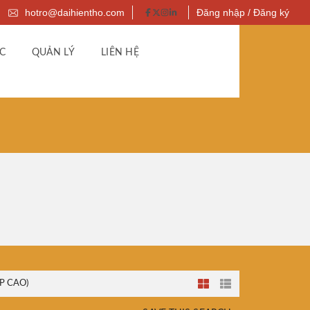
hotro@daihientho.com
Đăng nhập / Đăng ký
C
QUẢN LÝ
LIÊN HỆ
P CAO)