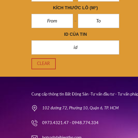
KÍCH THƯỚC LÔ
(M²)
ID CỦA TIN
CLEAR
Cung cấp thông tin Bất Động Sản -Tư vấn đầu tư - Tư vấn pháp
102 đường 72, Phường 10, Quận 6, TP. HCM
0973.4321.47 - 0948.774.334
hotro@daihientho.com