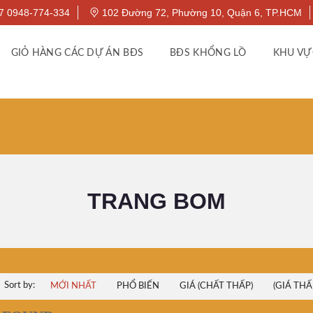
7 0948-774-334
102 Đường 72, Phường 10, Quận 6, TP.HCM
GIỎ HÀNG CÁC DỰ ÁN BĐS
BĐS KHỔNG LỒ
KHU VỰ
TRANG BOM
Sort by:
MỚI NHẤT
PHỔ BIẾN
GIÁ (CHẤT THẤP)
(GIÁ THẤ