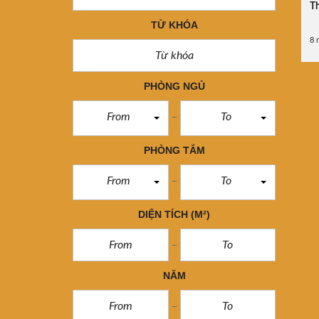
Th
TỪ KHÓA
8 
PHÒNG NGỦ
From
To
PHÒNG TẮM
From
To
DIỆN TÍCH
(M²)
NĂM