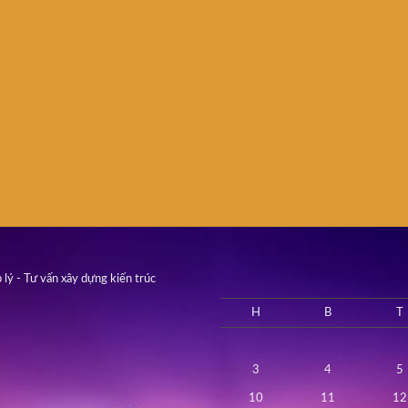
 lý - Tư vấn xây dựng kiến trúc
H
B
T
3
4
5
10
11
12