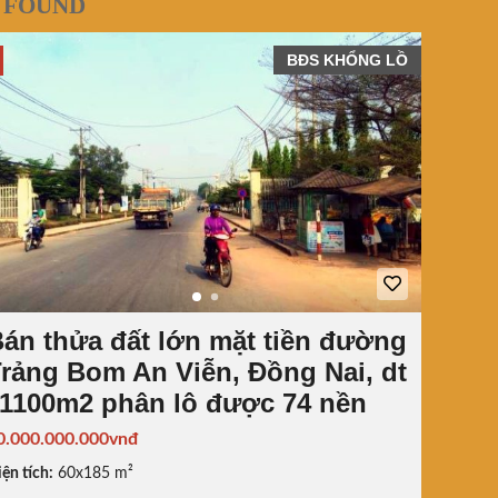
 FOUND
BĐS KHỔNG LỒ
án thửa đất lớn mặt tiền đường
rảng Bom An Viễn, Đồng Nai, dt
1100m2 phân lô được 74 nền
0.000.000.000vnđ
ện tích:
60x185 m²