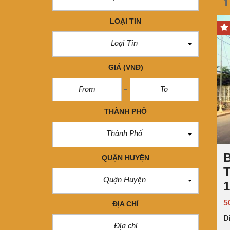
1
LOẠI TIN
Loại Tin
GIÁ
(VNĐ)
THÀNH PHỐ
Thành Phố
B
QUẬN HUYỆN
T
Quận Huyện
1
5
ĐỊA CHỈ
Di