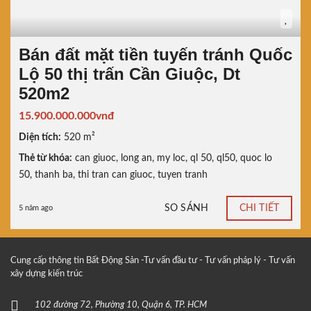
Bán đất mặt tiền tuyến tránh Quốc
Lộ 50 thị trấn Cần Giuộc, Dt
520m2
15.900.000.000vnđ
Diện tích:
520 m²
Thẻ từ khóa:
can giuoc
,
long an
,
my loc
,
ql 50
,
ql50
,
quoc lo
50
,
thanh ba
,
thi tran can giuoc
,
tuyen tranh
SO SÁNH
CHI TIẾT
5 năm ago
Cung cấp thông tin Bất Động Sản -Tư vấn đầu tư - Tư vấn pháp lý - Tư vấn
xây dựng kiến trúc
102 đường 72, Phường 10, Quận 6, TP. HCM