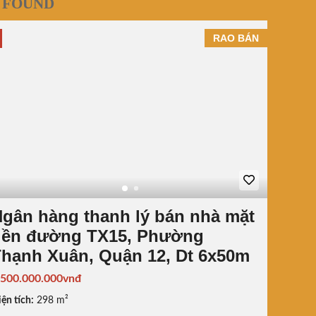
 FOUND
RAO BÁN
gân hàng thanh lý bán nhà mặt
tiền đường TX15, Phường
hạnh Xuân, Quận 12, Dt 6x50m
.500.000.000vnđ
ện tích:
298 m²