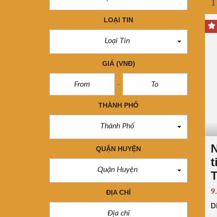
1
LOẠI TIN
Loại Tin
GIÁ
(VNĐ)
THÀNH PHỐ
Thành Phố
N
QUẬN HUYỆN
Quận Huyện
T
9
ĐỊA CHỈ
Di