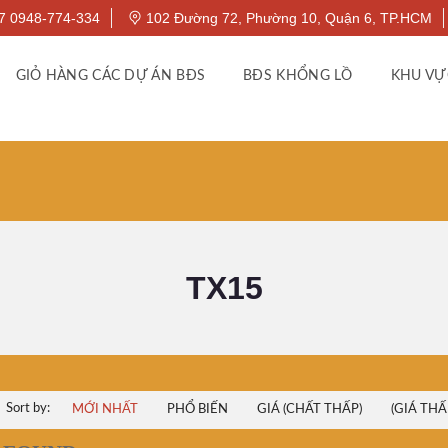
7 0948-774-334
102 Đường 72, Phường 10, Quận 6, TP.HCM
GIỎ HÀNG CÁC DỰ ÁN BĐS
BĐS KHỔNG LỒ
KHU VỰ
TX15
Sort by:
MỚI NHẤT
PHỔ BIẾN
GIÁ (CHẤT THẤP)
(GIÁ THẤ