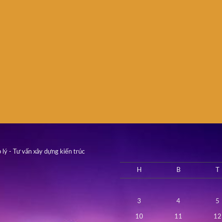
 lý - Tư vấn xây dựng kiến trúc
H
B
T
3
4
5
10
11
12