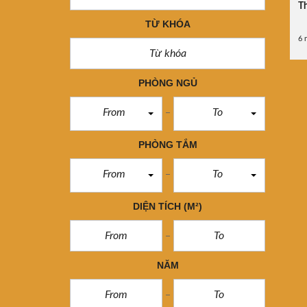
Th
TỪ KHÓA
6 
PHÒNG NGỦ
From
To
PHÒNG TẮM
From
To
DIỆN TÍCH
(M²)
NĂM