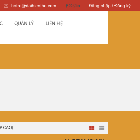
hotro@daihientho.com
Đăng nhập / Đăng ký
C
QUẢN LÝ
LIÊN HỆ
P CAO)