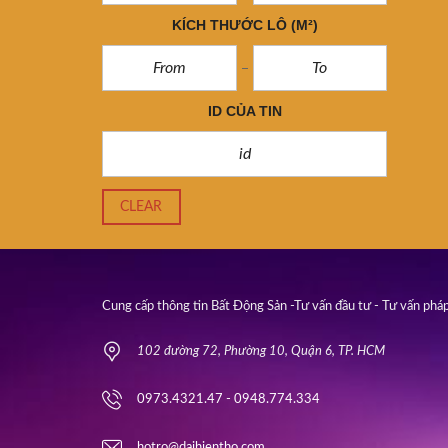
KÍCH THƯỚC LÔ
(M²)
ID CỦA TIN
CLEAR
Cung cấp thông tin Bất Động Sản -Tư vấn đầu tư - Tư vấn pháp
102 đường 72, Phường 10, Quận 6, TP. HCM
0973.4321.47 - 0948.774.334
hotro@daihientho.com