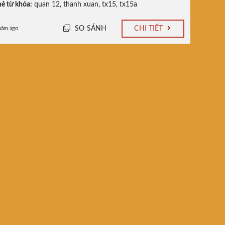
ẻ từ khóa:
quan 12
,
thanh xuan
,
tx15
,
tx15a
SO SÁNH
CHI TIẾT
năm ago