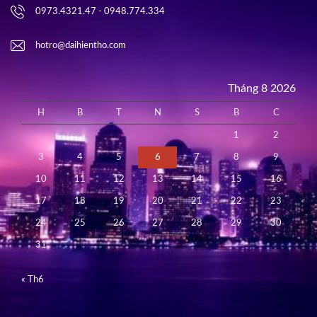
0973.4321.47 - 0948.774.334
hotro@daihientho.com
Tháng 8 2026
H
B
T
N
S
B
C
1
2
3
4
5
6
7
8
9
10
11
12
13
14
15
16
17
18
19
20
21
22
23
24
25
26
27
28
29
30
31
« Th6