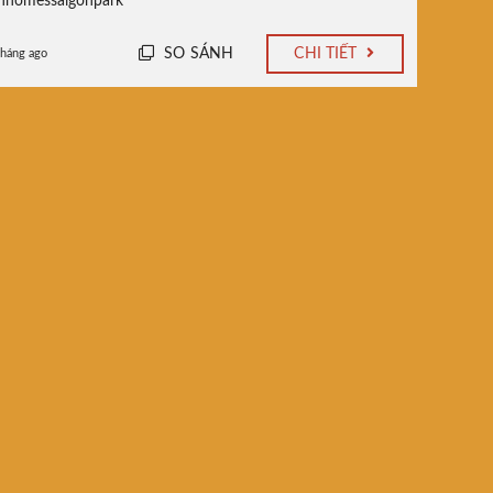
inhomessaigonpark
SO SÁNH
CHI TIẾT
tháng ago