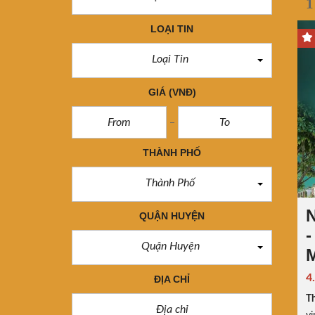
1
LOẠI TIN
Loại Tin
GIÁ
(VNĐ)
THÀNH PHỐ
Thành Phố
QUẬN HUYỆN
-
Quận Huyện
4
ĐỊA CHỈ
Th