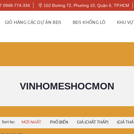
7 0948-774-334
102 Đường 72, Phường 10, Quận 6, TP.HCM
GIỎ HÀNG CÁC DỰ ÁN BĐS
BĐS KHỔNG LỒ
KHU VỰ
VINHOMESHOCMON
Sort by:
MỚI NHẤT
PHỔ BIẾN
GIÁ (CHẤT THẤP)
(GIÁ THẤ