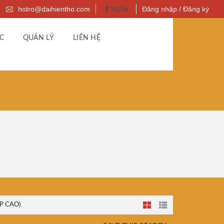
hotro@daihientho.com
Đăng nhập / Đăng ký
C
QUẢN LÝ
LIÊN HỆ
P CAO)