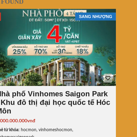
 FOUND
SANG NHƯỢNG
Nhà phố Vinhomes Saigon Park
 Khu đô thị đại học quốc tế Hóc
Môn
.000.000.000vnđ
ẻ từ khóa:
hocmon
,
vinhomeshocmon
,