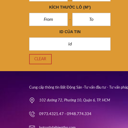
KÍCH THƯỚC LÔ
(M²)
ID CỦA TIN
CLEAR
Cung cấp thông tin Bất Động Sản -Tư vấn đầu tư - Tư vấn pháp
102 đường 72, Phường 10, Quận 6, TP. HCM
0973.4321.47 - 0948.774.334
hotro@daihientho.com