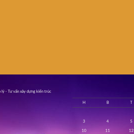
 lý - Tư vấn xây dựng kiến trúc
H
B
T
3
4
5
10
11
12