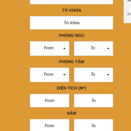
v
TỪ KHÓA
2 
PHÒNG NGỦ
From
To
PHÒNG TẮM
From
To
DIỆN TÍCH
(M²)
NĂM